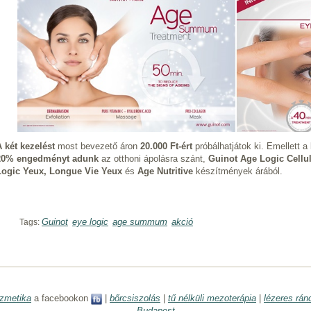
A két kezelést
most bevezető áron
20.000 Ft-ért
próbálhatjátok ki. Emellett 
20% engedményt adunk
az otthoni ápolásra szánt,
Guinot Age Logic Cellul
Logic Yeux, Longue Vie Yeux
és
Age Nutritive
készítmények árából.
Guinot
eye logic
age summum
akció
Tags:
zmetika
a facebookon
|
bőrcsiszolás
|
tű nélküli mezoterápia
|
lézeres rán
Budapest