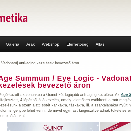
metika
Galéria
Árak
Webshop
Elérhetőség
Állás
Vadonatúj anti-aging kezelések bevezető áron
Age Summum / Eye Logic - Vadonatú
kezelések bevezető áron
Megérkezett szalonunkba a Guinot két legújabb anti-aging kezelése. Az
Age
ifejlesztett, 4 lépésből álló kezelés, amely jelentősen csökkenti a már meg
ezelésünk a szem alatti sötét karikákra, táskákra, ill. a szarkalábakra nyújt
ülön is igénybe lehet venni, de mivel egymást kiegészítve adnak tökéletes e
kombinálásukat.