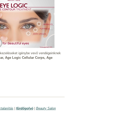
a kezeléseket igénybe vevő vendégeinknek
ar, Age Logic Cellular Corps, Age
ctalanítás
|
fürdőgolyó
|
Beauty Salon