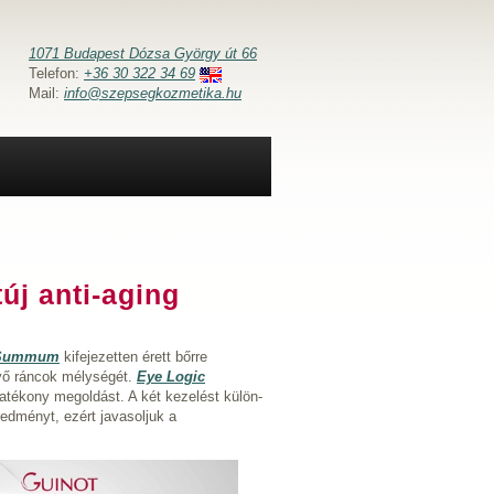
1071 Budapest Dózsa György út 66
Telefon:
+36 30 322 34 69
Mail:
info@szepsegkozmetika.hu
j anti-aging
 Summum
kifejezetten érett bőrre
lévő ráncok mélységét.
Eye Logic
 hatékony megoldást. A két kezelést külön-
redményt, ezért javasoljuk a