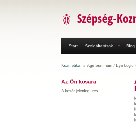
Ugrás a tartalomra
Szépség-Koz
Start
Szolgáltatások
Blog
Kozmetika
»
Age Summum / Eye Logic - 
Az Ön kosara
A kosár jelenleg üres
k
k
k