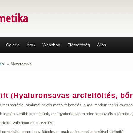
metika
Galéria
Árak
Webshop
Elérhetőség
Állás
és
»
Mezoterápia
ft (Hyaluronsavas arcfeltöltés, bőr
s mezoterápia, szakmai nevén mezolift kezelés, a mai modern technika csod
k legnépszerűbb kezelésünk, ami gyakorlatilag minden korosztály számára ajá
is takar valójában ez a kezelés?
t gondolják sokan, hogy fájdalmas, csak azért, mert mikrotűvel történik?