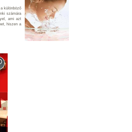
" a különböző
enki számára
yel, ami azt
het, hiszen a