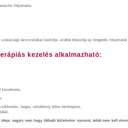
erációs folyamatra,
szárazsági ráncocskákat kisimítja, ezáltal lelassítja az öregedés folyamatát.
erápiás kezelés
alkalmazható:
őr kezelésére,
e.
scsökkentés; heges, sérülékeny bőrre hámképzés.
tálás.
 ideje, vagyis nem hagy látható külsérelmi nyomot, tehát nem kell elvon
.