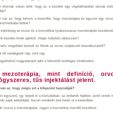
t irtóznak sokan attól, hogy ez a kezelés egy végeláthatatlan lavinát ind
őbb?
t van az, hogy beírom a keresőbe, hogy mezoterápia és egyszer egy orvos
kozmetikába botlok?
 különbség az orvosi és a kozmetikai hyaluronsavas mezoterápiás kezelésnél
ik kezelés kinek ajánlott, mégis melyiket válasszam?
atív megoldást keresik és félnek az orvosi szépészeti beavatkozástól?
k föl vendégeink nap, mint nap.
gyértelmű magyarázatot adni a felmerülő esetleges kérdéseikre.
mezoterápia, mint definíció, orvo
ógyszeres, tűs injektálást jelent.
 van az, hogy mégis ezt a kifejezést használják?
n egyszerű, így terjedt el a köztudatban, az emberek fejében, ezért ennek 
nki saját weboldalát, hiszen mindenki erre keres rá a keresőben.
nk vissza a mezoterápiára, vagyis a kozmetikai mezolift kezelésre.