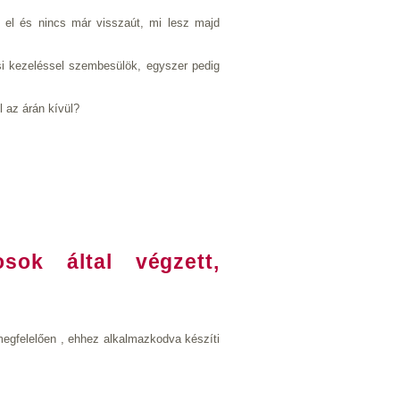
ít el és nincs már visszaút, mi lesz majd
i kezeléssel szembesülök, egyszer pedig
 az árán kívül?
sok által végzett,
megfelelően , ehhez alkalmazkodva készíti