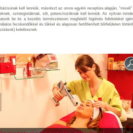
bázisúnak kell lenniük, másrészt az orvos egyéni receptúra alapján, "mixeli
knek, szinergistáknak, sőt, potencírozóknak kell lenniük. Az nyilván mind
hatunk be és a kezelés természetesen megfelelő higiénés feltételeket igén
nálatos fecskendőkkel és tűkkel és alaposan fertőtlenített bőrfelületen történ
szúrások) keletkeznek.