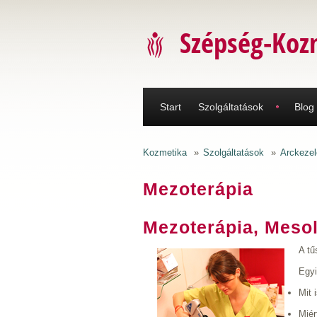
Ugrás a tartalomra
Szépség-Koz
Start
Szolgáltatások
Blog
Kozmetika
»
Szolgáltatások
»
Arckezel
Mezoterápia
Mezoterápia, Mesoli
A tű
Egyi
Mit 
Miér