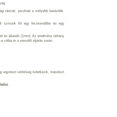
yag.
ági ráncok, javulnak a mélyebb barázdák.
télt szívunk föl egy fecskendőbe és egy
zott és állandó (1mm). Az eredmény néhány
 célba ér a mesolift eljárás során.
gy egyrészt vérbőség keletkezik, másrészt
kálni
.