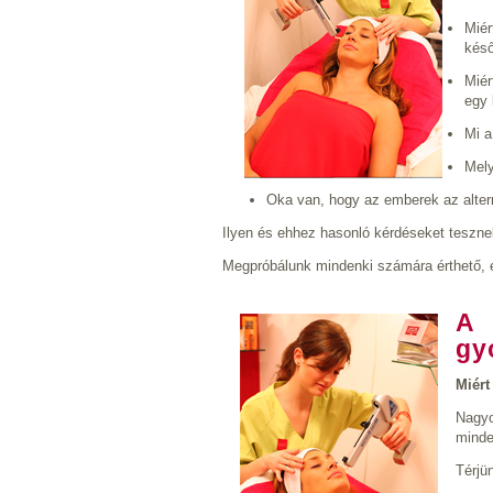
Miér
kés
Miér
egy 
Mi a
Mely
Oka van, hogy az emberek az altern
Ilyen és ehhez hasonló kérdéseket teszne
Megpróbálunk mindenki számára érthető, e
A 
gy
Miért
Nagyo
minde
Térjü