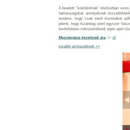
A beadott "koktéloknak" elsősorban vizes 
hatóanyagokat, amelyeknek összeférhetőe
evidens, hogy csak steril mixtúrákat ad
jelenti, hogy kizárólag steril egyszer hasz
testfelületen mikrosérülések (igen apró tű
Mezoterápia kezelések ára
>>
itt
további arckezelések >>