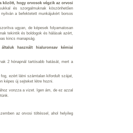
a között, hogy orvosok végzik az orvosi
rtásukkal és szorgalmuknak köszönhetően
 nyilván a befektetett munkájukért borsos
é szorítva ugyan, de képesek folyamatosan
snak tekintik és boldogok és hálásak azért,
lmas kincs manapság.
általuk használt hialuronsav kémiai
annak 2 hónapnál tartósabb hatását, mert a
og, ezért látni számtalan kifordult szájat,
 képes új sejteket létre hozni.
ához vonzza a vizet. Igen ám, de ez azzal
etünk.
szemben az orvosi töltéssel, ahol helyileg