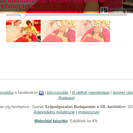
űs mezoterápiás kezelés mikrotűvel
ezoterápia
zmetika
a facebookon
|
bőrcsiszolás
|
tű nélküli mezoterápia
|
lézeres rán
Budapest
n jog fenntartva - Guinot
Szépségszalon Budapesten a VII. kerület
ben 107
Adatvédelmi nyilatkozat
|
Impresszum
Weboldal készítés
: EduWork.hu Kft.