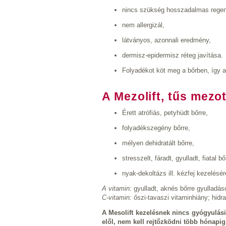
nincs szükség hosszadalmas regen
nem allergizál,
látványos, azonnali eredmény,
dermisz-epidermisz réteg javítása.
Folyadékot köt meg a bőrben, így a 
A Mezolift,
tűs mezot
Érett atrófiás, petyhüdt bőrre,
folyadékszegény bőrre,
mélyen dehidratált bőrre,
stresszelt, fáradt, gyulladt, fiatal b
nyak-dekoltázs ill. kézfej kezelésér
A vitamin:
gyulladt, aknés bőrre gyulladá
C-vitamin:
őszi-tavaszi vitaminhiány; hidra
A Mesolift kezelésnek nincs gyógyulási
elől, nem kell rejtőzködni több hónapig