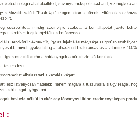
v biotechnológia által előállított, savanyú mukopolisaccharid, vízmegkötő an
így a Mezolift valódi "Push Up " megemelése a bőrnek. Eltűnnek a szárazs
ezolift.
eg összeállított, mindig személyre szabott, a bőr állapotát javító kok
gy mikrotűvel tudjuk injektálni a hatóanyagot.
iális, rendkívül vékony tűt, így az injektálás mélysége szigorúan szabályo
yosabb, mivel gyakorlatilag a felhasznált hyaluronsav és a vitaminok 100%-a
, így a mezolift során a hatóanyagok a bőrfelszín alá kerülnek.
s, feszes lesz.
rogramokat elhalasztani a kezelés végett.
tt lesz látványosan fiatalabb, hanem magára a tűszúrásra is úgy reagál, ho
ezdi saját magát gyógyítani.
gok bevitele nélkül is akár egy látványos lifting eredményt képes produ
i :