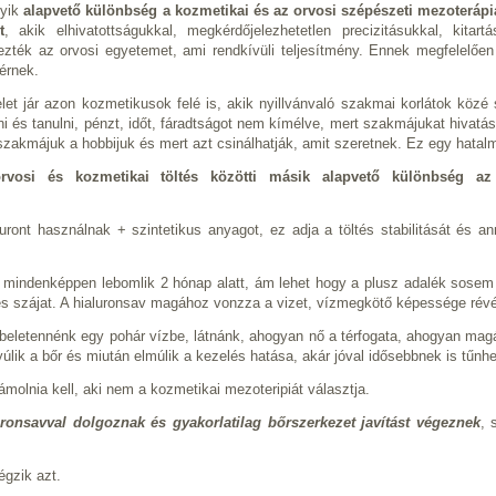
gyik
alapvető különbség a kozmetikai és az orvosi szépészeti mezoterápi
t
, akik elhivatottságukkal, megkérdőjelezhetetlen precizitásukkal, kita
ezték az orvosi egyetemet, ami rendkívüli teljesítmény. Ennek megfelelően
kérnek.
elet jár azon kozmetikusok felé is, akik nyillvánvaló szakmai korlátok köz
dni és tanulni, pénzt, időt, fáradtságot nem kímélve, mert szakmájukat hivatá
szakmájuk a hobbijuk és mert azt csinálhatják, amit szeretnek. Ez egy hata
rvosi és kozmetikai töltés közötti másik alapvető különbség az 
luront használnak + szintetikus anyagot, ez adja a töltés stabilitását és 
av mindenképpen lebomlik 2 hónap alatt, ám lehet hogy a plusz adalék sosem f
 és szájat. A hialuronsav magához vonzza a vizet, vízmegkötő képessége révén
t beletennénk egy pohár vízbe, látnánk, ahogyan nő a térfogata, ahogyan mag
úlik a bőr és miután elmúlik a kezelés hatása, akár jóval idősebbnek is tűnh
olnia kell, aki nem a kozmetikai mezoteripiát választja.
onsavval dolgoznak és gyakorlatilag bőrszerkezet javítást végeznek
, 
gzik azt.