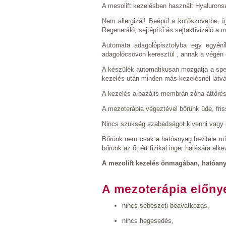
A mesolift kezelésben használt Hyaluronsa
Nem allergizál! Beépül a kötőszövetbe, 
Regeneráló, sejtépítő és sejtaktivizáló a m
Automata adagolópisztolyba egy egyénil
adagolócsövön keresztül , annak a végén e
A készülék automatikusan mozgatja a spec
kezelés után minden más kezelésnél látván
A kezelés a bazális membrán zóna áttörése
A mezoterápia végeztével bőrünk üde, fris
Nincs szükség szabadságot kivenni vagy p
Bőrünk nem csak a hatóanyag bevitele mia
bőrünk az őt ért fizikai inger hatására elk
A mezolift kezelés önmagában, hatóanya
A mezoterápia előnye
nincs sebészeti beavatkozás,
nincs hegesedés,