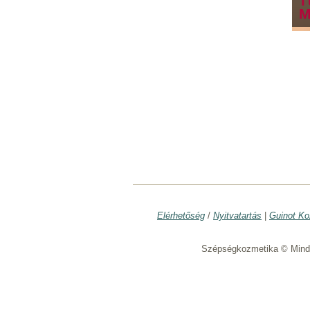
T
M
Elérhetőség
/
Nyitvatartás
|
Guinot Ko
Szépségkozmetika © Minde