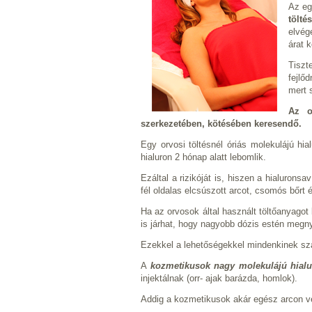
Az e
töltés
elvég
árat 
Tiszt
fejlő
mert 
Az o
szerkezetében, kötésében keresendő.
Egy orvosi töltésnél óriás molekulájú hia
hialuron 2 hónap alatt lebomlik.
Ezáltal a rizikóját is, hiszen a hialurons
fél oldalas elcsúszott arcot, csomós bőrt
Ha az orvosok által használt töltőanyago
is járhat, hogy nagyobb dózis estén megny
Ezekkel a lehetőségekkel mindenkinek szám
A
kozmetikusok nagy molekulájú hialur
injektálnak (orr- ajak barázda, homlok).
Addig a kozmetikusok akár egész arcon vé