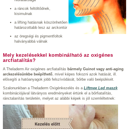
a ráncok feltöltődnek,
kisimulnak
a lifting hatásnak köszönhetően
határozottabb lesz az arckontúr
az öregségi és pigmentfoltok
halványabbá válnak
Mely kezelésekkel kombinálható az oxigénes
arcfiatalítás?
A Theladerm Air oxigénes arcfiatalítás
bármely Guinot vagy anti-aging
arckezelésünkbe beépíthető
, mivel képes fokozni azok hatását, ill.
elősegíti a hatóanyagok jobb felszívódását, bőrbe való beépülését.
Szalonunkban a Theladerm Oxigénkezelés és a
Liftmee Led maszk
kombinációjával látványos eredményeket értünk el a bőrfiatalítás,
ránctalanítás területén, melyet az alábbi képek is jól szemléltetnek: