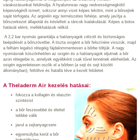
várakozásunkat felülmúlja. A hyaluronsav nagy nedvességmegkötő
képességéről ismert, sokszor annyi vizet képes lekötni, mint a bőrsejtek
saját térfogata. Az argirelin egy természetes fehérje, amely javítja a
bőrszerkezet állapotát és késlelteti a ráncok kialakulását. Képes a botox
hatását elérni, mellékhatások nélkül.
A 2,2 bar nyomás garantálja a hatóanyagok célzott és biztonságos
beépülését a bőrszövetbe. A tiszta oxigént a bőr felszínére visszük, majd
a felhám legalsó rétegéig fájdalommentesen a bőrbe töltjük. A nagy
nyomásnak köszönhetően az oxigén és a hatóanyagok eljutnak a bőr
azon rétegeibe is, amelyek egyébként csak tűvel lennének elérhetőek. Az
oxigén egyenletesen oszlik el a bőrben (a sejt és sejt közötti
állományban), feltöltve és fiatallá téve a kezelt felületet.
A Theladerm Air kezelés hatásai:
fokozza a kollagén és elasztin
szintézist
a bőr feszesebbé és élettel
telibbé válik
javul a sejtanyagcsere
egyensúlyba kerül a bőr
hidratáltsága