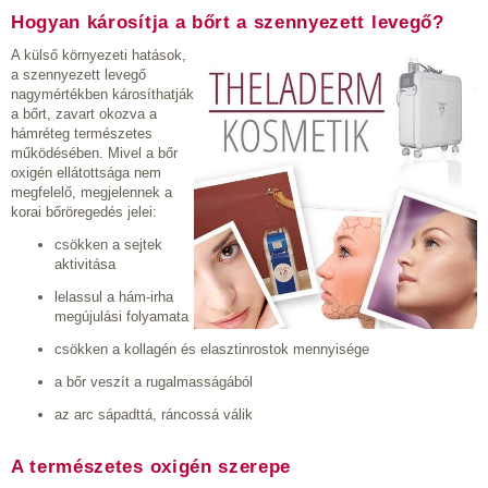
Hogyan károsítja a bőrt a szennyezett levegő?
A külső környezeti hatások,
a szennyezett levegő
nagymértékben károsíthatják
a bőrt, zavart okozva a
hámréteg természetes
működésében. Mivel a bőr
oxigén ellátottsága nem
megfelelő, megjelennek a
korai bőröregedés jelei:
csökken a sejtek
aktivitása
lelassul a hám-irha
megújulási folyamata
csökken a kollagén és elasztinrostok mennyisége
a bőr veszít a rugalmasságából
az arc sápadttá, ráncossá válik
A természetes oxigén szerepe