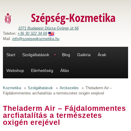
Ugrás a tartalomra
Szépség-Kozmetika
1071 Budapest Dózsa György út 66
Telefon:
+36 30 322 34 69
Mail:
info@szepsegkozmetika.hu
Start
Szolgáltatások
Blog
Galéria
Árak
Webshop
Elérhetőség
Állás
Kozmetika
»
Szolgáltatások
»
Arckezelés
»
Theladerm Air –
Fájdalommentes arcfiatalítás a természetes oxigén erejével
Theladerm Air – Fájdalommentes
arcfiatalítás a természetes
oxigén erejével