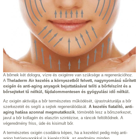
A bőrnek két dologra, vízre és oxigénre van szüksége a regenerációhoz.
A
Theladerm Air kezelés a környezetből felvett, nagynyomású sűrített
oxigén és anti-aging anyagok bejuttatásával telíti a bőrfelszínt és a
bőrsejteket tű nélkül, fájdalommentesen és gyógyulási idő nélkül.
Az oxigén aktiválja a bőr természetes működését, újrastrukturálja a bőr
szerkezetét és segíti a sejtek regenerálódását.
A kezelés fiatalító, anti-
aging hatása azonnal megmutatkozik
, tömörebb lesz a bőrszerkezet,
javul a bőr kollagén és elasztin szintézise, a ráncok feltöltődnek. A
végeredmény friss, üde és kisimult bőr.
A természetes oxigén csodákra képes, ha a kezelést pedig még anti-
aging hatóanyagokkal is kiegészítjük, az eredmény minden