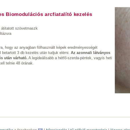
es Biomodulációs arcfiatalító kezelés
 átitatott szövetmaszk
ltázsra
rra, hogy az anyagban fölhasznált képek eredményességét
 betartott​ 3 db kezelés után tudjuk elérni.
Az azonnali látványos
s után várható.
A legideálisabb a hétfő-szerda-péntek, vagyis heti
ell telnie 48 órának.