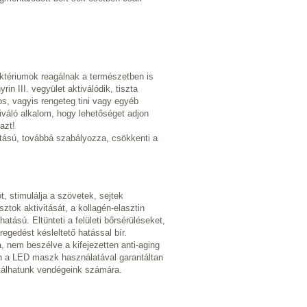
baktériumok reagálnak a természetben is
in III. vegyület aktiválódik, tiszta
os, vagyis rengeteg tini vagy egyéb
váló alkalom, hogy lehetőséget adjon
azt!
tású, továbbá szabályozza, csökkenti a
t, stimulálja a szövetek, sejtek
tok aktivitását, a kollagén-elasztin
 hatású. Eltünteti a felületi bőrsérüléseket,
regedést késleltető hatással bír.
 nem beszélve a kifejezetten anti-aging
szen a LED maszk használatával garantáltan
ntálhatunk vendégeink számára.