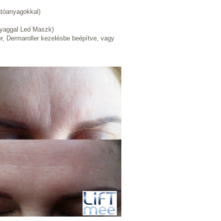
atóanyagokkal)
nyaggal Led Maszk)
zer, Dermaroller kezelésbe beépítve, vagy