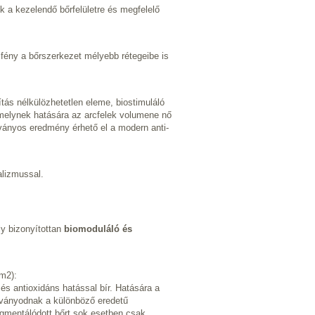
k a kezelendő bőrfelületre és megfelelő
 fény a bőrszerkezet mélyebb rétegeibe is
tás nélkülözhetetlen eleme, biostimuláló
t, melynek hatására az arcfelek volumene nő
tványos eredmény érhető el a modern anti-
alizmussal.
ly bizonyítottan
biomoduláló és
m2):
és antioxidáns hatással bír. Hatására a
alványodnak a különböző eredetű
igmentálódott bőrt sok esetben csak