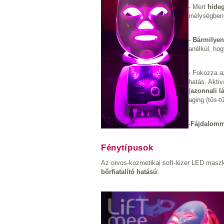
- Mert
hideg
mélységben f
-
Bármilyen
anélkül, hog
- Fokozza a
hatás. Aktiv
(
azonnali lá
aging (tűs-t
-
Fájdalomm
Fénytípusok
Az orvos-kozmetikai soft-lézer LED masz
bőrfiatalító hatású
: