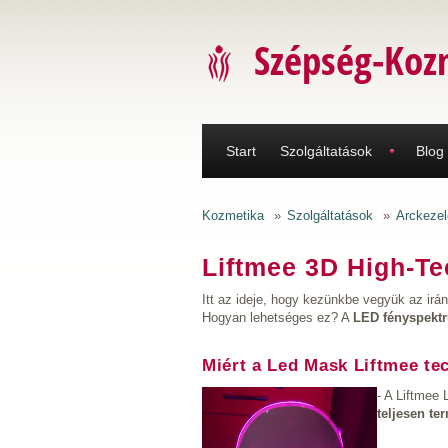
Ugrás a tartalomra
Szépség-Koz
Start
Szolgáltatások
Blog
Kozmetika
»
Szolgáltatások
»
Arckezel
Liftmee 3D High-Te
Itt az ideje, hogy kezünkbe vegyük az irán
Hogyan lehetséges ez? A
LED fényspekt
Miért a Led Mask Liftmee te
- A Liftmee 
teljesen te