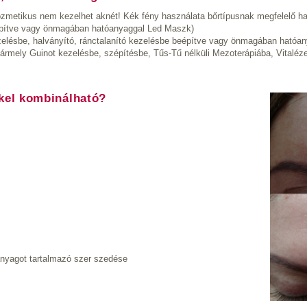
 kozmetikus nem kezelhet aknét! Kék fény használata bőrtípusnak megfelelő h
eépítve vagy önmagában hatóanyaggal Led Maszk)
ezelésbe, halványító, ránctalanító kezelésbe beépítve vagy önmagában hatóa
 ( Bármely Guinot kezelésbe, szépítésbe, Tűs-Tű nélküli Mezoterápiába, Vitalé
kkel kombinálható?
anyagot tartalmazó szer szedése