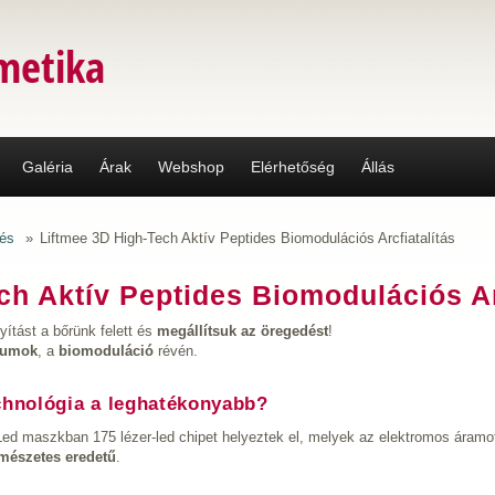
metika
Galéria
Árak
Webshop
Elérhetőség
Állás
és
»
Liftmee 3D High-Tech Aktív Peptides Biomodulációs Arcfiatalítás
ch Aktív Peptides Biomodulációs Ar
yítást a bőrünk felett és
megállítsuk az öregedést
!
rumok
, a
biomoduláció
révén.
chnológia a leghatékonyabb?
Led maszkban 175 lézer-led chipet helyeztek el, melyek az elektromos áramot
rmészetes eredetű
.