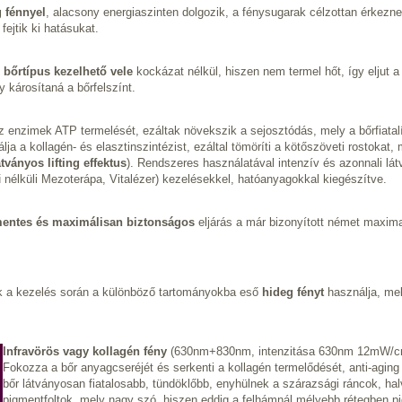
 fénnyel
, alacsony energiaszinten dolgozik, a fénysugarak célzottan érkezne
ejtik ki hatásukat.
 bőrtípus kezelhető vele
kockázat nélkül, hiszen nem termel hőt, így eljut a
y károsítaná a bőrfelszínt.
z enzimek ATP termelését, ezáltak növekszik a sejosztódás, mely a bőrfiatalí
álja a kollagén- és elasztinszintézist, ezáltal tömöríti a kötőszöveti rostoka
tványos lifting effektus
). Rendszeres használatával intenzív és azonnali lá
ű nélküli Mezoterápa, Vitalézer) kezelésekkel, hatóanyagokkal kiegészítve.
entes és maximálisan biztonságos
eljárás a már bizonyított német maxim
k a kezelés során a különböző tartományokba eső
hideg fényt
használja, me
Infravörös vagy kollagén fény
(630nm+830nm, intenzitása 630nm 12mW/c
Fokozza a bőr anyagcseréjét és serkenti a kollagén termelődését, anti-aging 
bőr látványosan fiatalosabb, tündöklőbb, enyhülnek a szárazsági ráncok, h
pigmentfoltok, mely nagy szó, hiszen eddig a felhámnál mélyebb rétegben p