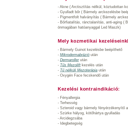
- Akne ( Arctisztítás nélkül, köztudottan
- Gyulladt bőr ( Bármely arckezelésbe b
- Pigmentfolt halványítás ( Bármely arck
- Bőrfiatalítás, ránctalanítás, anti-aging
önmagában hatóanyaggal Led Maszk)
Mely kozmetikai kezelésein
- Bármely Guinot kezelésbe beépíthető
-
Mikrodermabrázió
után
-
Dermaroller
után
-
Tűs Mezolift
kezelés után
-
Tű nélküli Mezoterápia
után
- Oxygén Face fecskendő után
Kezelési kontraindikáció:
- Fényallergia
- Terhesség
- Szteroid vagy bármely fényérzékenyítő 
- Szürke hályog, kötőhártya gyulladás
- Arcidegzsába
- Idegbetegség