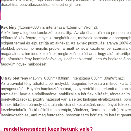
drasztikus beavatkozásokkal lehetett enyhíteni.
Kék fény
(415nm+830nm, intenzitása 415nm 6mW/cm2):
A kék fény a legtöbb kórokozót elpusztítja. Az aknéban található proprioni 
előforduló kék fényre, elnyelik, megkötik azt, melynek hatására a coproporphyr
oxigént termel és elpusztítja az aknékat. Az aknék pusztulási aránya 100%-
okokból, például hormonális probléma miatt aknéval küzdő ember számára ki
magának a szteroidos kezelések megkezdése előtt arra, hogy akár elkerülje 
Az infravörös fény kombinációval gyulladáscsökkentő , seb-és hegkezelő ha
faggyúmirigyek működését.
Ultraviolet fény
(415nm+630nm+830nm, intenzitása 830nm 30mW/cm2):
Az ultraviolet fény áthatol a bőr mélyebb rétegeibe, fokozza a mikrocirkuláció
anyagcseréjét. Enyhén hámlasztó hatású, nagymértékben serkenti a fibroblasz
termelést. Javítja a bőrállományt, stabilizálja a bőr flexibilitását, ránctalanító
bőrelváltozásokat, pozitív hatással van a sejtek biológiai elváltozásaira, bőrö
Ennek tükrében bármely ránctalanító Guinot kezelésünk eredményét fokozza,
kezeléseinkről( tűs-tű nélküli mezoterápia, Vitalézer, Dermaroller stb.), hi
látványosabb és, ami még fontosabb, hosszan tartó bőrfiatalító hatást gara
, rendellenességet kezelhetünk vele?