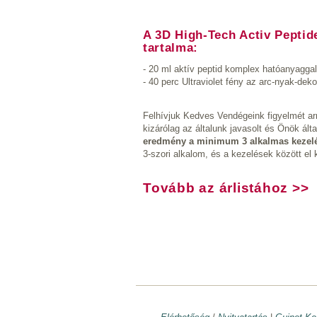
​A 3D High-Tech Activ Peptid
tartalma:
- 20 ml aktív peptid komplex hatóanyaggal
- 40 perc Ultraviolet fény az arc-nyak-deko
Felhívjuk Kedves Vendégeink figyelmét a
kizárólag az általunk javasolt és Önök által
eredmény a minimum 3 alkalmas kezelé
3-szori alkalom, és a kezelések között el k
Tovább az árlistához >>