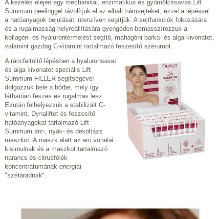
A kezelés elején egy mechanikai, enzimatikus és gyümölcssavas Lift
Summum peelinggel távolítjuk el az elhalt hámsejteket, ezzel a lépéssel
a hatóanyagok bejutását intenzíven segítjük. A sejtfunkciók fokozására
és a rugalmasság helyreállítására gyengéden bemasszírozzuk a
kollagén- és hyalurontermelést segítő, mahagóni barka- és alga kivonatot,
valamint gazdag C-vitamint tartalmazó feszesítő szérumot.
A ráncfeltöltő lépésben a hyaluronsavat
és alga kivonatot speciális Lift
Summum FILLER segítségével
dolgozzuk bele a bőrbe, mely így
láthatóan feszes és rugalmas lesz.
Ezután felhelyezzük a stabilizált C-
vitamint, Dynaliftet és feszesítő
hatóanyagokat tartalmazó Lift
Summum arc-, nyak- és dekoltázs
maszkot. A maszk alatt az arc vonalai
kisimulnak és a maszkot tartalmazó
narancs és citrusfélék
koncentrátumának energiái
"szétáradnak".