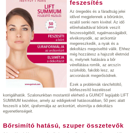
feszesítés
Az öregedés és a fáradtság jelei
idővel megjelennek a bőrünkön,
ezalól senki nem kivétel. Az idő
előrehaladtával bőrünk veszít
feszességéből, rugalmasságából,
elvékonyodik, az arckontúr
megereszkedik, a nyak és a
dekoltázs megviseltté válik. Ehhez
még hozzátesz a hajszolt életmód
is, melynek hatására a bőr
vérellátása romlik, az arcszín
szürkébb, fakóbb lesz, az
arcvonások megerősödnek.
Ezek a problémák ráncfeltöltő,
bőrfeszesítő kezeléssel
korrigálhatók. Szalonunkban mostantól elérhető a GUINOT legújabb LIFT
SUMMUM kezelése, amely az eddigieknél hatásosabban, 50 perc alatt
feszesíti a bőrt, újraformálja az arckontúrt, elsimítja a dekoltázs
egyenetlenségeit.
Bőrsimító hatású, szuper összetevők