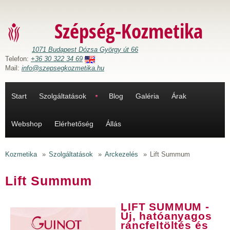
Ugrás a tartalomra
Szépség-Kozmetika
1071 Budapest Dózsa György út 66
Telefon:
+36 30 322 34 69
Mail:
info@szepsegkozmetika.hu
Start
Szolgáltatások
Blog
Galéria
Árak
Webshop
Elérhetőség
Állás
Kozmetika
»
Szolgáltatások
»
Arckezelés
»
Lift Summum
Lift Summum
LIFT SUMMUM -
Új, hatóanyagos
ráncfeltöltés és