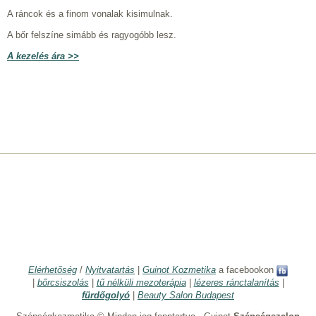
A ráncok és a finom vonalak kisimulnak.
A bőr felszíne simább és ragyogóbb lesz.
A kezelés ára >>
Elérhetőség
/
Nyitvatartás
|
Guinot Kozmetika
a facebookon
|
bőrcsiszolás
|
tű nélküli mezoterápia
|
lézeres ránctalanítás
|
fürdőgolyó
|
Beauty Salon Budapest