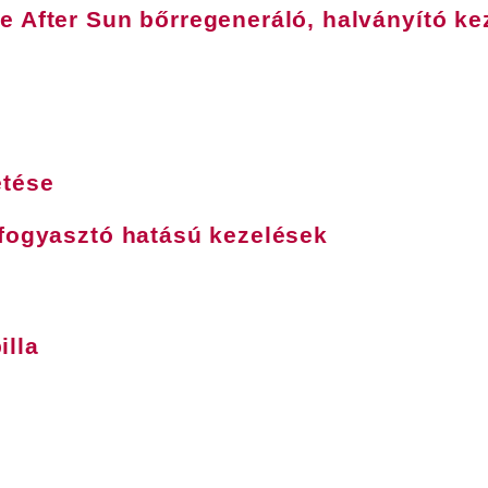
 After Sun bőrregeneráló, halványító ke
etése
 fogyasztó hatású kezelések
lla