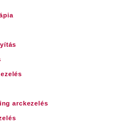
ápia
yítás
s
kezelés
ging arckezelés
zelés