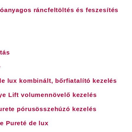
tóanyagos ráncfeltöltés és feszesítés
ítás
e
e lux kombinált, bőrfiatalító kezelés
ye Lift volumennövelő kezelés
Purete pórusösszehúzó kezelés
e Pureté de lux