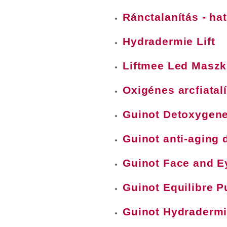
Ránctalanítás - ha
Hydradermie Lift
Liftmee Led Maszk
Oxigénes arcfiatal
Guinot Detoxygen
Guinot anti-aging d
Guinot Face and E
Guinot Equilibre 
Guinot Hydradermi