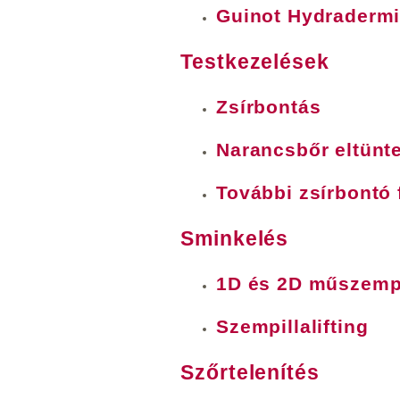
Guinot Hydradermie
Testkezelések
Zsírbontás
Narancsbőr eltünt
További zsírbontó
Sminkelés
1D és 2D műszempi
Szempillalifting
Szőrtelenítés