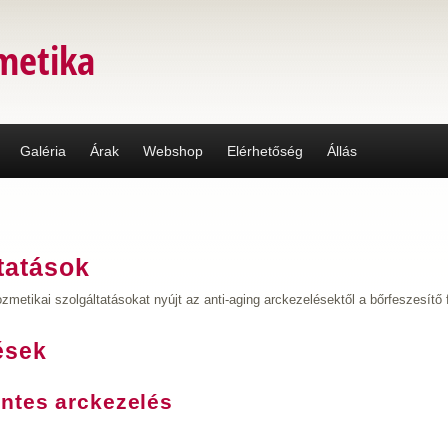
metika
Galéria
Árak
Webshop
Elérhetőség
Állás
tatások
metikai szolgáltatásokat nyújt az anti-aging arckezelésektől a bőrfeszesítő
ések
ntes arckezelés