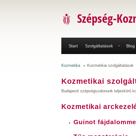
Ugrás a tartalomra
Szépség-Koz
Start
Szolgáltatások
Blog
Kozmetika
»
Kozmetikai szolgáltatások
Kozmetikai szolgál
Budapesti szépségszalonunk teljeskörű koz
Kozmetikai arckezel
Guinot fájdalomme