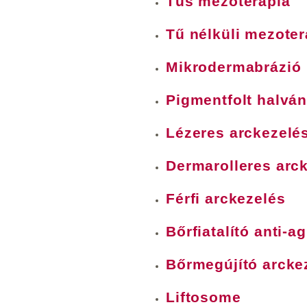
Tűs mezoterápia
Tű nélküli mezoter
Mikrodermabrázió
Pigmentfolt halván
Lézeres arckezelé
Dermarolleres arc
Férfi arckezelés
Bőrfiatalító anti-a
Bőrmegújító arcke
Liftosome