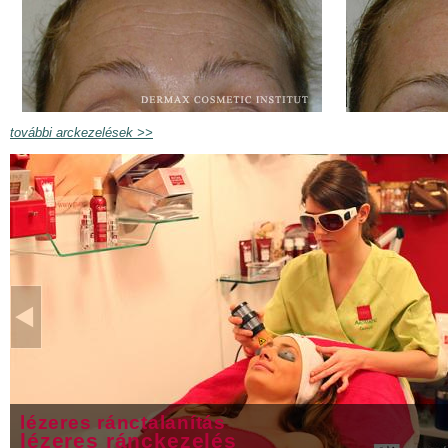
további arckezelések >>
lézeres ránctalanítás
lézeres ránckezelés