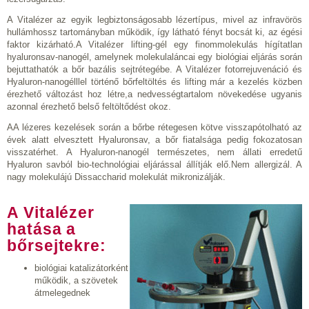
A Vitalézer az egyik legbiztonságosabb lézertípus, mivel az infravörös
hullámhossz tartományban működik, így látható fényt bocsát ki, az égési
faktor kizárható.A Vitalézer lifting-gél egy finommolekulás hígítatlan
hyaluronsav-nanogél, amelynek molekulaláncai egy biológiai eljárás során
bejuttathatók a bőr bazális sejtrétegébe. A Vitalézer fotorrejuvenáció és
Hyaluron-nanogélllel történő bőrfeltöltés és lifting már a kezelés közben
érezhető változást hoz létre,a nedvességtartalom növekedése ugyanis
azonnal érezhető belső feltöltődést okoz.
AA lézeres kezelések során a bőrbe rétegesen kötve visszapótolható az
évek alatt elvesztett Hyaluronsav, a bőr fiatalsága pedig fokozatosan
visszatérhet. A Hyaluron-nanogél természetes, nem állati erredetű
Hyaluron savból bio-technológiai eljárással állítják elő.Nem allergizál. A
nagy molekulájú Dissaccharid molekulát mikronizálják.
A Vitalézer
hatása a
bőrsejtekre:
biológiai katalizátorként
működik, a szövetek
átmelegednek