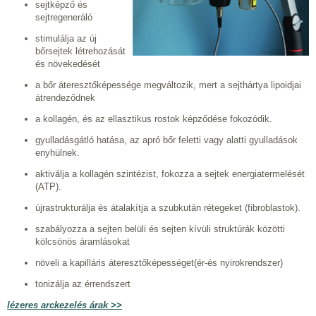
sejtképző és
sejtregeneráló
stimulálja az új
bőrsejtek létrehozását
és növekedését
a bőr áteresztőképessége megváltozik, mert a sejthártya lipoidjai
átrendeződnek
a kollagén, és az ellasztikus rostok képződése fokozódik.
gyulladásgátló hatása, az apró bőr feletti vagy alatti gyulladások
enyhülnek.
aktiválja a kollagén szintézist, fokozza a sejtek energiatermelését
(ATP).
újrastrukturálja és átalakítja a szubkután rétegeket (fibroblastok).
szabályozza a sejten belüli és sejten kívüli struktúrák közötti
kölcsönös áramlásokat
növeli a kapilláris áteresztőképességet(ér-és nyirokrendszer)
tonizálja az érrendszert
lézeres arckezelés árak >>