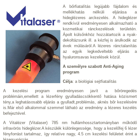
A bőrfiatalítás legújabb fájdalom és
mellékhatás nélküli eljárása a
hideglézeres arckezelés. A hideglézer
rendkívül eredményesen alkalmazható a
kozmetikai ránckezelések területén.
Ápolt külsőnkhöz hozzátartozik a nyak-
dekoltázsunk ill. a kézfej is árulkodik az
évek múlásáról.A lézeres ránctalanítás
az egyik legkedveltebb eljárás a
hyaluronsavas kezelések közül.
A személyre szabott Anti-Aging
program
Célja
: a biológiai sejtfiatalítás
A kezelési program eredményesen javít a bőröregedés
problémáin,emellett a lézerfény gyulladáscsökkentő hatása közismert
tény,a leghatásosabb eljárás a gyulladt,problémás, aknés bőr kezelésére
is.Már első alkalommal szemmel látható az eredmény a lézeres kezelés
befejeztével.
A Vitalézer (Vitalaser) 785 nm hullámhossztartományban működő
infravörös hideglézer.A készülék különlegessége, hogy a kezelőfej 6 lézer
fényforrást tartalmaz, így relatíve nagy, 4.5 cm kezelési felületet érint a
lézersugárzás.