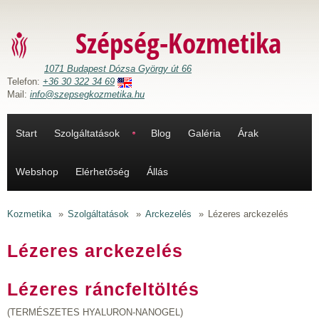
Ugrás a tartalomra
Szépség-Kozmetika
1071 Budapest Dózsa György út 66
Telefon:
+36 30 322 34 69
Mail:
info@szepsegkozmetika.hu
Start
Szolgáltatások
Blog
Galéria
Árak
Webshop
Elérhetőség
Állás
Kozmetika
»
Szolgáltatások
»
Arckezelés
»
Lézeres arckezelés
Lézeres arckezelés
Lézeres ráncfeltöltés
(TERMÉSZETES HYALURON-NANOGEL)