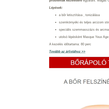
problémák kezelésére
egyaránt. Magas C-
Lépések:
a bőr letisztítása , tonizálása
szemkörnyéki és teljes arcizom st
speciális szemmasszázs és arcma
utolsó lépésként Masque Yeux Age
A kezelés időtartama: 80 perc
Tovább az árlistához >>