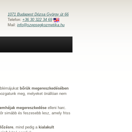
1071 Budapest Dózsa György út 66
Telefon:
+36 30 322 34 69
Mail:
info@szepsegkozmetika.hu
roblémájukat
bőrük megereszkedésében
 mozgatunk meg, melyeket önállóan nem
zemhéjak megereszkedése
elleni harc.
őr simább és feszesebb lesz, amely friss
lőzésre
, mind pedig a
kialakult