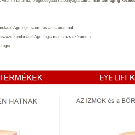
vitamin tartalma, öregedésgátló hatóanyagtartalma miatt
anti-aging kezelé
imuláció Age logic szem- és arcszérummal
sszázs-kombináció Age Logic masszázs szérummal
 Logic