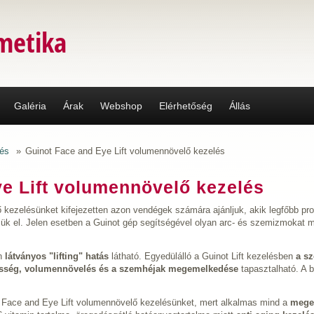
metika
Galéria
Árak
Webshop
Elérhetőség
Állás
és
»
Guinot Face and Eye Lift volumennövelő kezelés
e Lift volumennövelő kezelés
 kezelésünket kifejezetten azon vendégek számára ajánljuk, akik legfőbb p
jük el. Jelen esetben a Guinot gép segítségével olyan arc- és szemizmokat
n
látványos "lifting" hatás
látható. Egyedülálló a Guinot Lift kezelésben
a s
zesség, volumennövelés és a szemhéjak megemelkedése
tapasztalható. A b
ot Face and Eye Lift volumennövelő kezelésünket, mert alkalmas mind a
mege