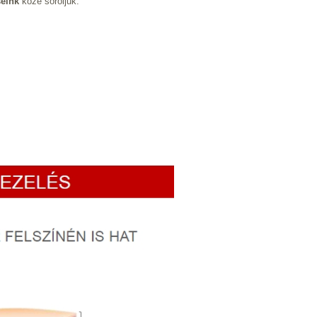
seink
közé soroljuk.