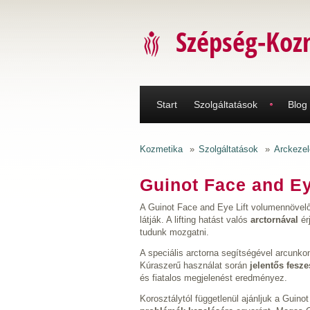
Ugrás a tartalomra
Szépség-Koz
Start
Szolgáltatások
Blog
Kozmetika
»
Szolgáltatások
»
Arckezel
Guinot Face and Ey
A Guinot Face and Eye Lift volumennövelő
látják. A lifting hatást valós
arctornával
ér
tudunk mozgatni.
A speciális arctorna segítségével arcunko
Kúraszerű használat során
jelentős fes
és fiatalos megjelenést eredményez.
Korosztálytól függetlenül ajánljuk a Guin