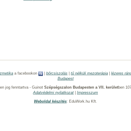
zmetika
a facebookon
|
bőrcsiszolás
|
tű nélküli mezoterápia
|
lézeres rán
Budapest
n jog fenntartva - Guinot
Szépségszalon Budapesten a VII. kerület
ben 107
Adatvédelmi nyilatkozat
|
Impresszum
Weboldal készítés
: EduWork.hu Kft.