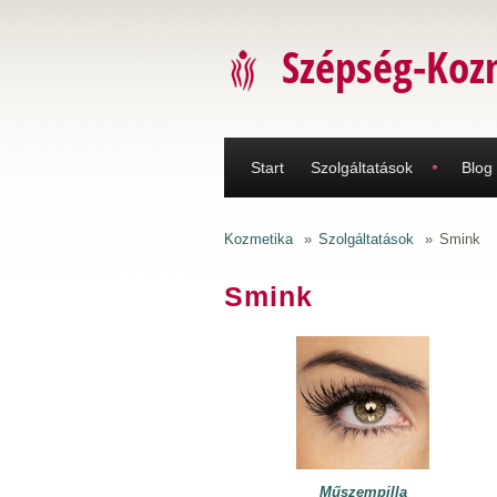
Ugrás a tartalomra
Szépség-Koz
Start
Szolgáltatások
Blog
Kozmetika
»
Szolgáltatások
»
Smink
Smink
Műszempilla