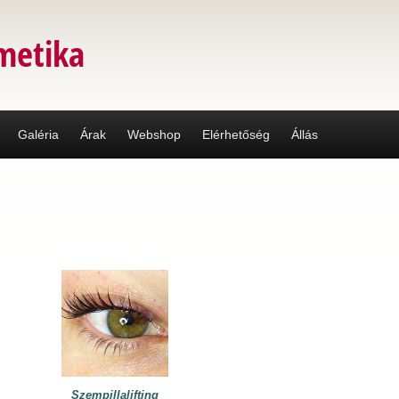
metika
Galéria
Árak
Webshop
Elérhetőség
Állás
Szempillalifting