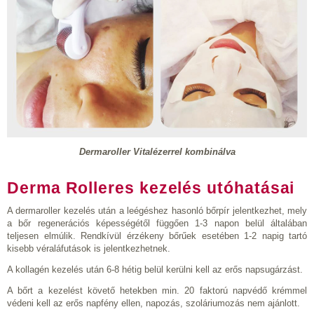
Dermaroller Vitalézerrel kombinálva
Derma Rolleres kezelés utóhatásai
A dermaroller kezelés után a leégéshez hasonló bőrpír jelentkezhet, mely
a bőr regenerációs képességétől függően 1-3 napon belül általában
teljesen elmúlik. Rendkívül érzékeny bőrűek esetében 1-2 napig tartó
kisebb véraláfutások is jelentkezhetnek.
A kollagén kezelés után 6-8 hétig belül kerülni kell az erős napsugárzást.
A bőrt a kezelést követő hetekben min. 20 faktorú napvédő krémmel
védeni kell az erős napfény ellen, napozás, szoláriumozás nem ajánlott.