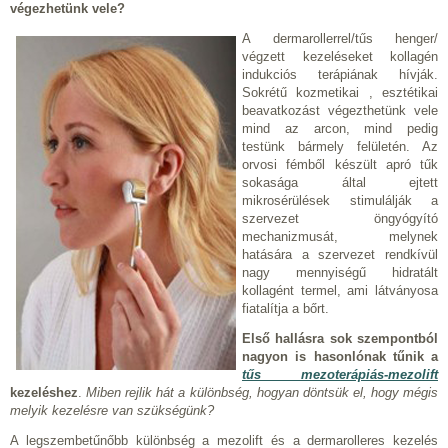
végezhetünk vele?
A dermarollerrel/tűs henger/
végzett kezeléseket kollagén
indukciós terápiának hívják.
Sokrétű kozmetikai , esztétikai
beavatkozást végezthetünk vele
mind az arcon, mind pedig
testünk bármely felületén. Az
orvosi fémből készült apró tűk
sokasága által ejtett
mikrosérülések stimulálják a
szervezet öngyógyító
mechanizmusát, melynek
hatására a szervezet rendkívül
nagy mennyiségű hidratált
kollagént termel, ami látványosa
fiatalítja a bőrt.
Első hallásra sok szempontból
nagyon is hasonlónak tűnik a
tűs mezoterápiás-mezolift
kezeléshez
.
Miben rejlik hát a különbség, hogyan döntsük el, hogy mégis
melyik kezelésre van szükségünk?
A legszembetűnőbb különbség a mezolift és a dermarolleres kezelés