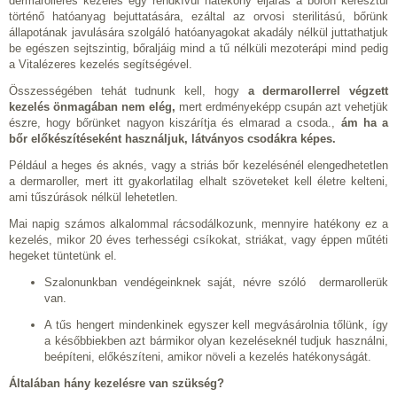
dermarolleres kezelés egy rendkívül hatékony eljárás a bőrön keresztül
történő hatóanyag bejuttatására, ezáltal az orvosi sterilitású, bőrünk
állapotának javulására szolgáló hatóanyagokat akadály nélkül juttathatjuk
be egészen sejtszintig, bőraljáig mind a tű nélküli mezoterápi mind pedig
a Vitalézeres kezelés segítségével.
Összességében tehát tudnunk kell, hogy
a dermarollerrel végzett
kezelés önmagában nem elég,
mert erdményeképp csupán azt vehetjük
észre, hogy bőrünket nagyon kiszárítja és elmarad a csoda.,
ám ha a
bőr előkészítéseként használjuk, látványos csodákra képes.
Például a heges és aknés, vagy a striás bőr kezelésénél elengedhetetlen
a dermaroller, mert itt gyakorlatilag elhalt szöveteket kell életre kelteni,
ami tűszúrások nélkül lehetetlen.
Mai napig számos alkalommal rácsodálkozunk, mennyire hatékony ez a
kezelés, mikor 20 éves terhességi csíkokat, striákat, vagy éppen műtéti
hegeket tüntetünk el.
Szalonunkban vendégeinknek saját, névre szóló dermarollerük
van.
A tűs hengert mindenkinek egyszer kell megvásárolnia tőlünk, így
a későbbiekben azt bármikor olyan kezeléseknél tudjuk használni,
beépíteni, előkészíteni, amikor növeli a kezelés hatékonyságát.
Általában hány kezelésre van szükség?