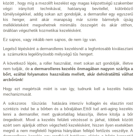
között , hogy míg a mezolift kezelést egy magas képzettségű szakember
végzi irányított technikával, hatóanyag bevitellel, különböző
tűmélységekkel, addig sokan azt gondolják, a dermaroller egy egyszerű
kis henger, amit akár manapság már szinte bármelyik újság
mellékleteként megvehetnek minimális összegért és akár otthon,
önállóan végezhetik kozmetikai kezelésként.
Ez sajnos, vagy inkább nem sajnos, de nem így van.
Legelső lépésként a dermarolleres kezelésnél a legfontosabb kiválasztani
a számunkra legelőnyösebb mélységű tűs hengert.
A következő lépés, a roller használat, mert sokan azt gondolják, illetve
nem tudják, de
a dermarolleres kezelés önmagában nagyon szárítja a
bőrt, ezáltal folyamatos használata mellett, akár dehidratálttá válhat
arcbőrünk
!
Hogy ezt megértsük miért is van így, tudnunk kell a kezelés hatás
mechanizmusát.
A sokszoros tűszúrás hatására intenzív kollagén és elasztin rost
szintézis indul be a bőrben és a bőraljában.Ettől tud anti-aging kezelés
lenni a dermaroller, mert gyakorlatilag lelassítja, illetve kitolja a bőr
öregedését. Mivel a kezelés felületi vérzéssel is járhat, többek között
ezért sem ajánljuk otthon végezhető kezelésként, hiszen ilyen esetekben
megnő a nem megfelelő higiénia hiányában fellépő fertőzés veszélye. A