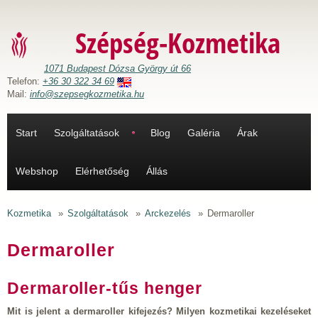
Ugrás a tartalomra
Szépség-Kozmetika
1071 Budapest Dózsa György út 66
Telefon:
+36 30 322 34 69
Mail:
info@szepsegkozmetika.hu
Start
Szolgáltatások
Blog
Galéria
Árak
Webshop
Elérhetőség
Állás
Kozmetika
»
Szolgáltatások
»
Arckezelés
»
Dermaroller
Dermaroller
Dermaroller-tűs henger
Mit is jelent a dermaroller kifejezés? Milyen kozmetikai kezeléseket