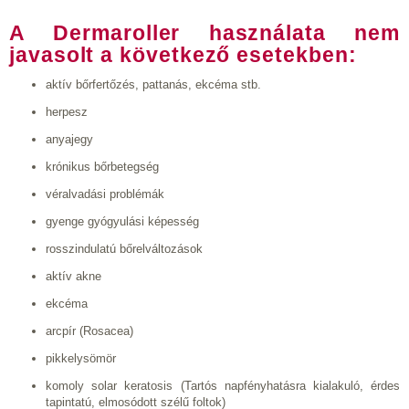
A Dermaroller használata nem
javasolt a következő esetekben:
aktív bőrfertőzés, pattanás, ekcéma stb.
herpesz
anyajegy
krónikus bőrbetegség
véralvadási problémák
gyenge gyógyulási képesség
rosszindulatú bőrelváltozások
aktív akne
ekcéma
arcpír (Rosacea)
pikkelysömör
komoly solar keratosis (Tartós napfényhatásra kialakuló, érdes
tapintatú, elmosódott szélű foltok)