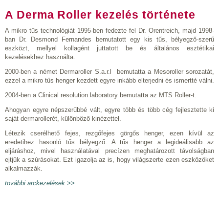
A Derma Roller kezelés története
A mikro tűs technológiát 1995-ben fedezte fel Dr. Orentreich, majd 1998-
ban Dr. Desmond Fernandes bemutatott egy kis tűs, bélyegző-szerű
eszközt, mellyel kollagént juttatott be és általános esztétikai
kezelésekhez használta.
2000-ben a német Dermaroller S.a.r.l bemutatta a Mesoroller sorozatát,
ezzel a mikro tűs henger kezdett egyre inkább elterjedni és ismertté válni.
2004-ben a Clinical resolution laboratory bemutatta az MTS Roller-t.
Ahogyan egyre népszerűbbé vált, egyre több és több cég fejlesztette ki
saját dermarollerét, különböző kinézettel.
Létezik cserélhető fejes, rezgőfejes görgős henger, ezen kívül az
eredetihez hasonló tűs bélyegző. A tűs henger a legideálisabb az
eljáráshoz, mivel használatával precízen meghatározott távolságban
ejtjük a szúrásokat. Ezt igazolja az is, hogy világszerte ezen eszközöket
alkalmazzák.
további arckezelések >>