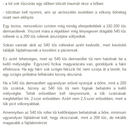
- a túl sok tűszúrás egy időben túlzott traumát okoz a bőben
- túlzottan kell nyomni, ami az arckezelés esetében a vékony bőrréteg
miatt nem előnyös
Egy biztos, nemzetközi szinten még mindig elterjedtebbek a 192-200 tűs
dermarollerek. Viszont mára a régebben még lényegesen drágább 540 tűs
rollerek is a 200 tűs rollerek árszintjére sűllyedtek.
Sokan vannak akik az 540 tűs rollereket azért kedvelik, mert kevésbé
találják fájdalmasnak a kezelést a páciensek.
Ez azért lehetséges, mert az 540 tűs dermaroller tűi nem hatolnak be a
kellő mélységbe. Egyszerű fizikai magyarázata van, gondoljunk a fakir
effektusra. Ha egy fakír sok szögre fekszik fel, nem szúrja át a testét, ha
egy szögre próbálna felfeküdni bizony átszúrná.
Ha a 540 tűs dermarollert ugyanolyan erővel nyomjuk a bőrre, mint a 200
tűs szoktuk, bizony az 540 tűs tűi nem fognak behatolni a kellő
mélységbe. Tehát erősebben kell rányomnunk, a tűk számának
megfelelően kb. 2-szer erősebben. Azért nem 2,5-szer erősebben, mert a
tűk picit vékonyabbak.
Amennyiben az 540 tűs roller tűi kellőképpen behatolnak a bőre, minimum
ugyanolyan fájldalmat kell, hogy okozzanak, mint a 200 tűs, de inkább
magasabb a fájdalomérzet.