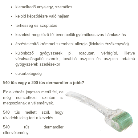
kiemelkedő anyajegy, szemölcs
keloid képződésre való hajlam
terhesség és szoptatás
kezelést megelőző fél éven belüli gyümölcssavas hámlasztás
érzéstelenítő krémmel szembeni allergia (lidokain érzékenység)
különböző gyógyszerek pl. roacutan, vérhígító, illetve
véralvadásgátló szerek, továbbá aszpirin és aszpirin tartalmú
gyógyszerek szedésekor
cukorbetegség
540 tűs vagy a 200 tűs dermaroller a jobb?
Ez a kérdés jogosan merül fel, de
még nemzetközi szinten is
megoszlanak a vélemények.
540 tűs mellett szól, hogy
rövidebb ideig tart a kezelés
540 tűs dermaroller
ellenvélemény: