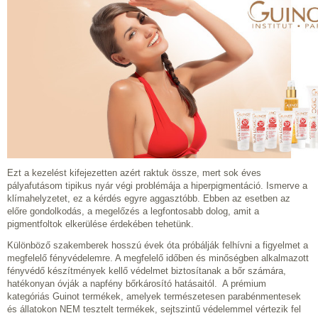
Ezt a kezelést kifejezetten azért raktuk össze, mert sok éves
pályafutásom tipikus nyár végi problémája a hiperpigmentáció. Ismerve a
klímahelyzetet, ez a kérdés egyre aggasztóbb. Ebben az esetben az
előre gondolkodás, a megelőzés a legfontosabb dolog, amit a
pigmentfoltok elkerülése érdekében tehetünk.
Különböző szakemberek hosszú évek óta próbálják felhívni a figyelmet a
megfelelő fényvédelemre. A megfelelő időben és minőségben alkalmazott
fényvédő készítmények kellő védelmet biztosítanak a bőr számára,
hatékonyan óvják a napfény bőrkárosító hatásaitól. A prémium
kategóriás Guinot termékek, amelyek természetesen parabénmentesek
és állatokon NEM tesztelt termékek, sejtszintű védelemmel vértezik fel