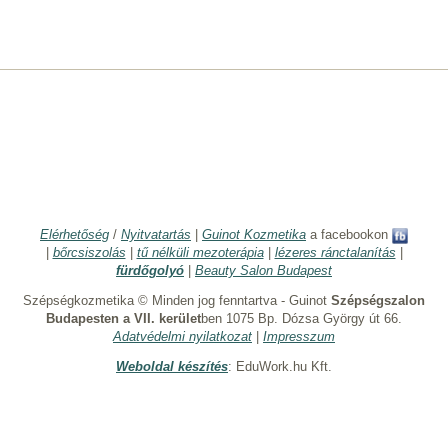
Elérhetőség
/
Nyitvatartás
|
Guinot Kozmetika
a facebookon
|
bőrcsiszolás
|
tű nélküli mezoterápia
|
lézeres ránctalanítás
|
fürdőgolyó
|
Beauty Salon Budapest
Szépségkozmetika © Minden jog fenntartva - Guinot
Szépségszalon
Budapesten a VII. kerület
ben 1075 Bp. Dózsa György út 66.
Adatvédelmi nyilatkozat
|
Impresszum
Weboldal készítés
: EduWork.hu Kft.