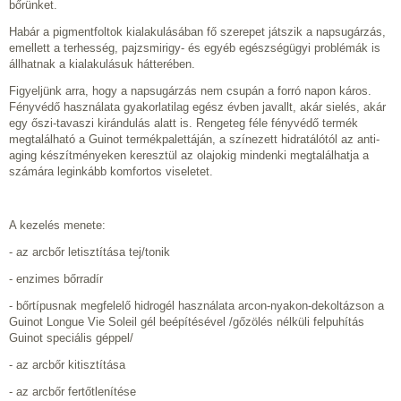
bőrünket.
Habár a pigmentfoltok kialakulásában fő szerepet játszik a napsugárzás,
emellett a terhesség, pajzsmirigy- és egyéb egészségügyi problémák is
állhatnak a kialakulásuk hátterében.
Figyeljünk arra, hogy a napsugárzás nem csupán a forró napon káros.
Fényvédő használata gyakorlatilag egész évben javallt, akár sielés, akár
egy őszi-tavaszi kirándulás alatt is. Rengeteg féle fényvédő termék
megtalálható a Guinot termékpalettáján, a színezett hidratálótól az anti-
aging készítményeken keresztül az olajokig mindenki megtalálhatja a
számára leginkább komfortos viseletet.
A kezelés menete:
- az arcbőr letisztítása tej/tonik
- enzimes bőrradír
- bőrtípusnak megfelelő hidrogél használata arcon-nyakon-dekoltázson a
Guinot Longue Vie Soleil gél beépítésével /gőzölés nélküli felpuhítás
Guinot speciális géppel/
- az arcbőr kitisztítása
- az arcbőr fertőtlenítése