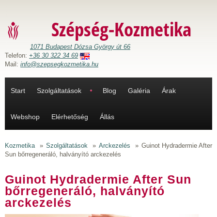
Ugrás a tartalomra
Szépség-Kozmetika
1071 Budapest Dózsa György út 66
Telefon:
+36 30 322 34 69
Mail:
info@szepsegkozmetika.hu
Start
Szolgáltatások
Blog
Galéria
Árak
Webshop
Elérhetőség
Állás
Kozmetika
»
Szolgáltatások
»
Arckezelés
»
Guinot Hydradermie After
Sun bőrregeneráló, halványító arckezelés
Guinot Hydradermie After Sun
bőrregeneráló, halványító
arckezelés