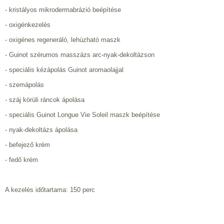
- kristályos mikrodermabrázió beépítése
- oxigénkezelés
- oxigénes regeneráló, lehúzható maszk
- Guinot szérumos masszázs arc-nyak-dekoltázson
- speciális kézápolás Guinot aromaolajjal
- szemápolás
- száj körüli ráncok ápolása
- speciális Guinot Longue Vie Soleil maszk beépítése
- nyak-dekoltázs ápolása
- befejező krém
- fedő krém
A kezelés időtartama: 150 perc