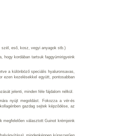
 szél, eső, kosz, vegyi anyagok stb.)
a, hogy kordában tartsuk faggyúmirigyeink
lletve a különböző speciális hyaluronsavas,
r ezen kezelésekkel együtt, pontosabban
zását jelenti, minden féle fájdalom nélkül.
émára nyújt megoldást. Fokozza a vér-és
 a kollagénben gazdag sejtek képződése, az
k megfelelően választott Guinot krémjeink
k halványítása), mindenképpen kúraszerűen