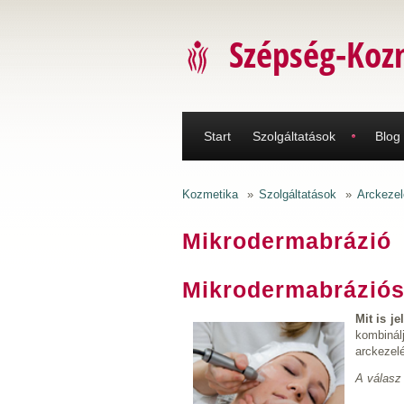
Ugrás a tartalomra
Szépség-Koz
Start
Szolgáltatások
Blog
Kozmetika
»
Szolgáltatások
»
Arckezel
Mikrodermabrázió
Mikrodermabráziós
Mit is je
kombinál
arckezel
A válasz