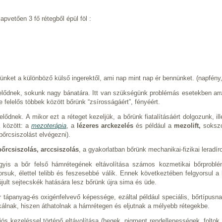
apvetően 3 fő rétegből épül föl :
nket a különböző külső ingerektől, ami nap mint nap ér bennünket. (napfény,
melődnek, sokunk nagy bánatára. Itt van szükségünk problémás esetekben arr
 felelős többek között bőrünk “zsírosságáért”, fényéért.
lődnek. A mikor ezt a réteget kezeljük, a bőrünk fiatalításáért dolgozunk, i
k között: a
mezoterápia
, a
lézeres arckezelés
és például a
mezolift,
sokszo
őrcsiszolást elvégezni).
őrcsiszolás, arccsiszolás
, a gyakorlatban bőrünk mechanikai-fizikai leradíro
gyis a bőr felső hámrétegének eltávolítása számos kozmetikai bőrprobl
yorsuk, élettel telibb és feszesebbé válik. Ennek következtében felgyorsul
jult sejtecskék hatására lesz bőrünk újra sima és üde.
tápanyag-és oxigénfelvevő képessége, ezáltal például speciális, bőrtípusna
lnak, hiszen áthatolnak a hámrétegen és eljutnak a mélyebb rétegekbe.
s kezeléssel történő eltávolítása (hegek, pigment rendellenességek, folto