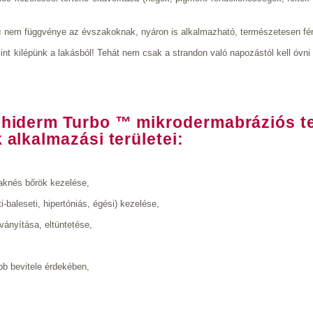
s
nem függvénye az évszakoknak, nyáron is alkalmazható, természetesen fén
int kilépünk a lakásból! Tehát nem csak a strandon való napozástól kell óvn
hiderm Turbo ™ mikrodermabráziós te
 alkalmazási területei:
aknés bőrök kezelése,
-baleseti, hipertóniás, égési) kezelése,
ványítása, eltüntetése,
bb bevitele érdekében,