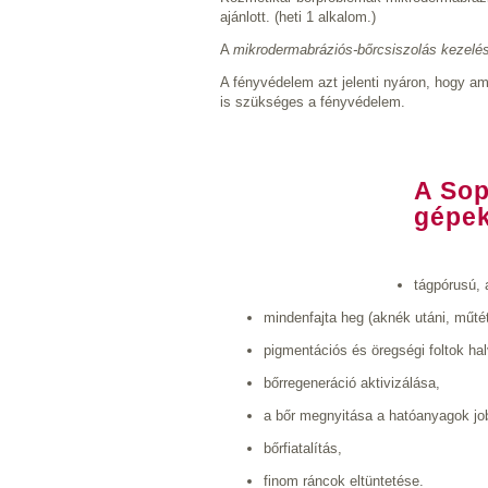
ajánlott. (heti 1 alkalom.)
A
mikrodermabráziós-bőrcsiszolás kezelé
A fényvédelem azt jelenti nyáron, hogy am
is szükséges a fényvédelem.
A Sop
gépek
tágpórusú, 
mindenfajta heg (aknék utáni, műtéti
pigmentációs és öregségi foltok hal
bőrregeneráció aktivizálása,
a bőr megnyitása a hatóanyagok jo
bőrfiatalítás,
finom ráncok eltüntetése.