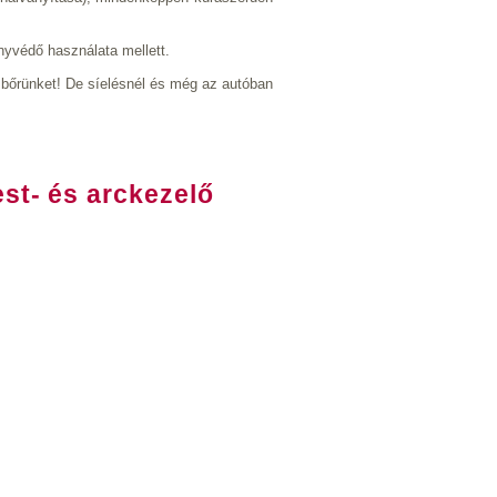
yvédő használata mellett.
i bőrünket! De síelésnél és még az autóban
st- és arckezelő