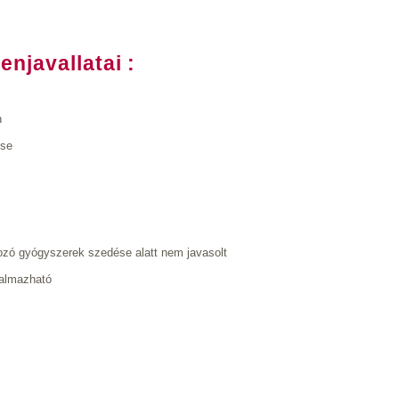
njavallatai :
n
ése
zó gyógyszerek szedése alatt nem javasolt
kalmazható