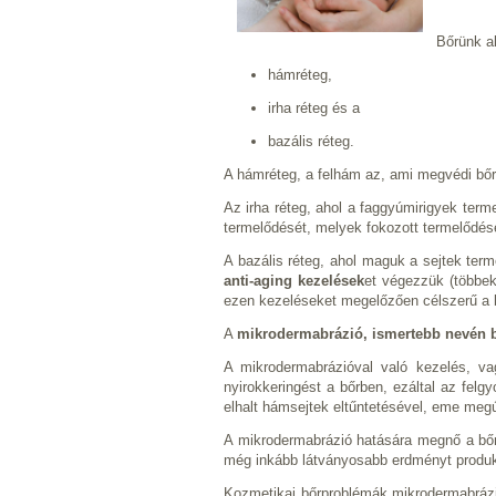
Bőrünk al
hámréteg,
irha réteg és a
bazális réteg.
A hámréteg, a felhám az, ami megvédi bőrü
Az irha réteg, ahol a faggyúmirigyek ter
termelődését, melyek fokozott termelődése
A bazális réteg, ahol maguk a sejtek terme
anti-aging kezelések
et végezzük (többe
ezen kezeléseket megelőzően célszerű a b
A
mikrodermabrázió, ismertebb nevén b
A mikrodermabrázióval való kezelés, va
nyirokkeringést a bőrben, ezáltal az felg
elhalt hámsejtek eltűntetésével, eme megú
A mikrodermabrázió hatására megnő a bőr 
még inkább látványosabb erdményt produká
Kozmetikai bőrproblémák mikrodermabrázió