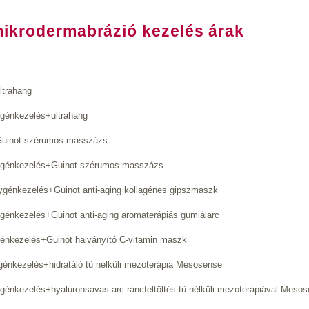
mikrodermabrázió kezelés árak
ltrahang
ygénkezelés+ultrahang
Guinot szérumos masszázs
xygénkezelés+Guinot szérumos masszázs
ygénkezelés+Guinot anti-aging kollagénes gipszmaszk
génkezelés+Guinot anti-aging aromaterápiás gumiálarc
énkezelés+Guinot halványító C-vitamin maszk
énkezelés+hidratáló tű nélküli mezoterápia Mesosense
génkezelés+hyaluronsavas arc-ráncfeltöltés tű nélküli mezoterápiával Mes