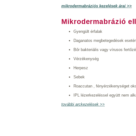
mikrodermabráziós kezelések árai >>
Mikrodermabrázió elle
Gyengült érfalak
Daganatos megbetegedések eseté
Bőr bakteriális vagy vírusos fertőz
Vérzékenység
Herpesz
Sebek
Roaccutan , fényérzékenységet oko
IPL lézerkezeléssel együtt nem al
további arckezelések >>