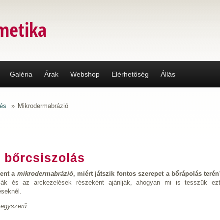
metika
Galéria
Árak
Webshop
Elérhetőség
Állás
és
»
Mikrodermabrázió
 bőrcsiszolás
lent a
mikrodermabrázió
, miért játszik fontos szerepet a bőrápolás teré
ják és az arckezelések részeként ajánlják, ahogyan mi is tesszük ez
éseknél.
 egyszerű: