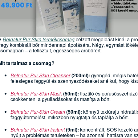
A
Belnatur Pur-Skin termékcsomag
célzott megoldást kínál a pr
vagy kombinált bőr mindennapi ápolására. Négy, egymást tökéle
csomagban – a letisztult, egészséges arcbőrért.
Mit tartalmaz a csomag?
Belnatur Pur-Skin Cleanser
(200ml):
gyengéd, mégis hatéko
felesleges faggyút és szennyeződéseket anélkül, hogy kisz
Belnatur Pur-Skin Mask
(50ml):
tisztító és pórusösszehúzó
csökkenteni a gyulladásokat és mattítja a bőrt.
Belnatur Pur-Skin Cream
(50ml):
könnyű textúrájú hidratá
faggyútermelést, miközben nyugtatja és táplálja a bőrt.
Belnatur Pur-Skin Instant
(9ml):
koncentrált, SOS kezelő a
nyújt a problémás területeken – ha azonnali hatásra van s