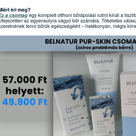
Miért éri meg?
Ez a csomag
egy komplett otthoni bőrápolási rutint kínál a tisztít
kifejezetten az egyensúlyra vágyó bőr számára. Tökéletes válas
szeretnének tenni bőrük egészségéért – hatékonyan, mégis kím