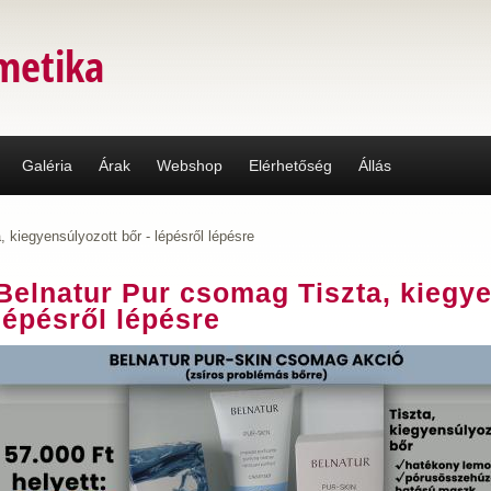
metika
Galéria
Árak
Webshop
Elérhetőség
Állás
 kiegyensúlyozott bőr - lépésről lépésre
Belnatur Pur csomag Tiszta, kiegye
lépésről lépésre