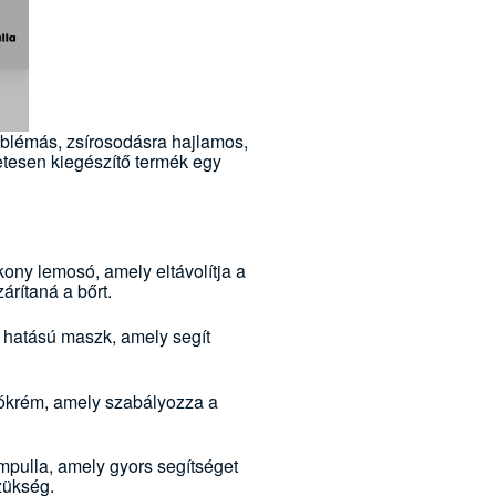
oblémás, zsírosodásra hajlamos,
tesen kiegészítő termék egy
ny lemosó, amely eltávolítja a
árítaná a bőrt.
 hatású maszk, amely segít
lókrém, amely szabályozza a
mpulla, amely gyors segítséget
zükség.