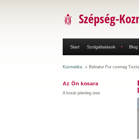
Ugrás a tartalomra
Szépség-Koz
Start
Szolgáltatások
Blog
Kozmetika
»
Belnatur Pur csomag Tiszta,
Az Ön kosara
A kosár jelenleg üres