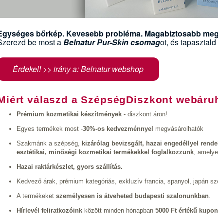
Egységes bőrkép. Kevesebb probléma. Magabiztosabb meg
Szerezd be most a
Belnatur Pur-Skin csomag
ot, és tapasztald
Érdekel! >> irány a: Belnatur webshop
Miért válaszd a SzépségDiszkont webáru
Prémium kozmetikai készítmények
- diszkont áron!
Egyes termékek most -
30%-os kedvezménnyel
megvásárolhatók
Szakmánk a szépség,
kizárólag bevizsgált, hazai engedéllyel rendel
esztétikai, minőségi kozmetikai termékekkel foglalkozzunk
, amelye
Hazai raktárkészlet, gyors szállítás.
Kedvező árak, prémium kategóriás, exkluzív francia, spanyol, japán s
A termékeket
személyesen is átveheted budapesti szalonunkban
.
Hírlevél feliratkozóink
között minden hónapban
5000 Ft értékű kupon