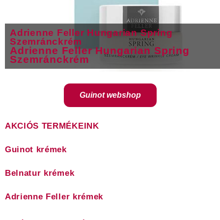
Adrienne Feller Hungarian Spring
Szemránckrém
Adrienne Feller Hungarian Spring
Szemránckrém
Guinot webshop
AKCIÓS TERMÉKEINK
Guinot krémek
Belnatur krémek
Adrienne Feller krémek