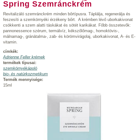
Spring Szemránckrém
Revitalizáló szemránckrém minden bőrtípusra. Táplálja, regenerálja és
feszesíti a szemkörnyéki érzékeny bőrt. A krémben lévő uborkakivonat
csökkenti a szem alatti táskákat és sötét karikákat. Főbb összetevők:
pannonessence szérum, termálvíz, kékszőlőmag-, homoktövis-,
málnamag-, gránátalma-, zab- és körömvirágolaj, uborkakivonat, A- és E-
vitamin.
címkék:
Adrienne Feller krémek
termékek típusai:
szemkörnyékápoló
bio- és natúrkozmetikum
Termék mennyisége:
15ml