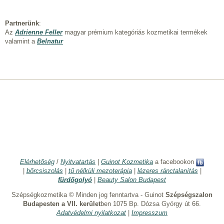
Partnerünk
:
Az
Adrienne Feller
magyar prémium kategóriás kozmetikai termékek
valamint a
Belnatur
Elérhetőség
/
Nyitvatartás
|
Guinot Kozmetika
a facebookon
|
bőrcsiszolás
|
tű nélküli mezoterápia
|
lézeres ránctalanítás
|
fürdőgolyó
|
Beauty Salon Budapest
Szépségkozmetika © Minden jog fenntartva - Guinot
Szépségszalon
Budapesten a VII. kerület
ben 1075 Bp. Dózsa György út 66.
Adatvédelmi nyilatkozat
|
Impresszum