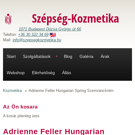
Ugrás a tartalomra
Szépség-Kozmetika
1071 Budapest Dózsa György út 66
Telefon:
+36 30 322 34 69
Mail:
info@szepsegkozmetika.hu
Start
Szolgáltatások
Blog
Galéria
Árak
Webshop
Elérhetőség
Állás
Kozmetika
»
Adrienne Feller Hungarian Spring Szemránckrém
Az Ön kosara
A kosár jelenleg üres
Adrienne Feller Hungarian