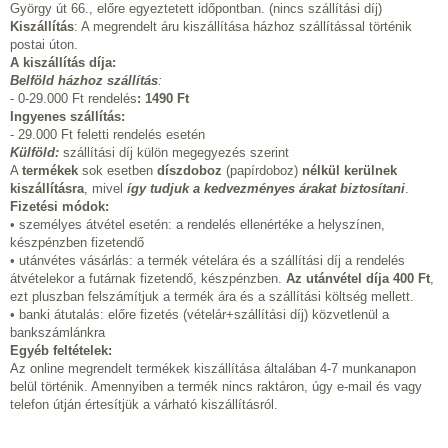
György út 66., előre egyeztetett időpontban. (nincs szállítási díj)
Kiszállítás
: A megrendelt áru kiszállítása házhoz szállítással történik
postai úton.
A kiszállítás díja:
Belföld házhoz szállítás
:
- 0-29.000 Ft rendelés
:
1490 Ft
Ingyenes szállítás:
- 29.000 Ft feletti rendelés esetén
Külföld:
szállítási díj külön megegyezés szerint
A
termékek
sok esetben
díszdoboz
(papírdoboz)
nélkül kerülnek
kiszállításra
, mivel
így tudjuk a kedvezményes árakat biztosítani
.
Fizetési módok:
• személyes átvétel esetén: a rendelés ellenértéke a helyszínen,
készpénzben fizetendő
• utánvétes vásárlás: a termék vételára és a szállítási díj a rendelés
átvételekor a futárnak fizetendő, készpénzben.
Az utánvétel díja 400 Ft
,
ezt pluszban felszámítjuk a termék ára és a szállítási költség mellett.
• banki átutalás: előre fizetés (vételár+szállítási díj) közvetlenül a
bankszámlánkra
Egyéb feltételek:
Az online megrendelt termékek kiszállítása általában 4-7 munkanapon
belül történik. Amennyiben a termék nincs raktáron, úgy e-mail és vagy
telefon útján értesítjük a várható kiszállításról.