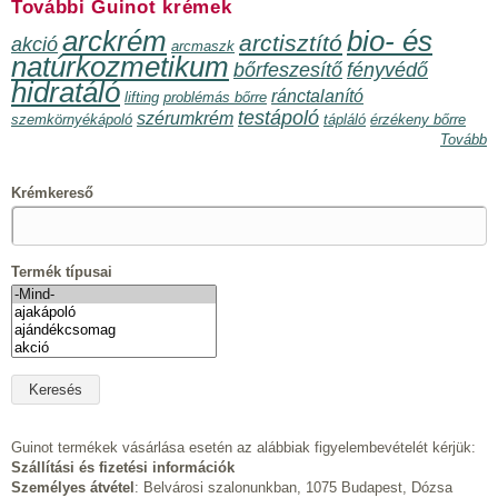
További Guinot krémek
arckrém
bio- és
arctisztító
akció
arcmaszk
natúrkozmetikum
bőrfeszesítő
fényvédő
hidratáló
ránctalanító
lifting
problémás bőrre
testápoló
szérumkrém
szemkörnyékápoló
tápláló
érzékeny bőrre
Tovább
Krémkereső
Termék típusai
Guinot termékek vásárlása esetén az alábbiak figyelembevételét kérjük:
Szállítási és fizetési információk
Személyes átvétel
: Belvárosi szalonunkban, 1075 Budapest, Dózsa