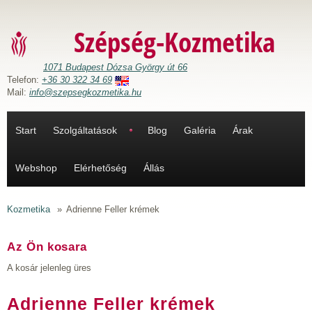
Ugrás a tartalomra
Szépség-Kozmetika
1071 Budapest Dózsa György út 66
Telefon:
+36 30 322 34 69
Mail:
info@szepsegkozmetika.hu
Start
Szolgáltatások
Blog
Galéria
Árak
Webshop
Elérhetőség
Állás
Kozmetika
»
Adrienne Feller krémek
Az Ön kosara
A kosár jelenleg üres
Adrienne Feller krémek