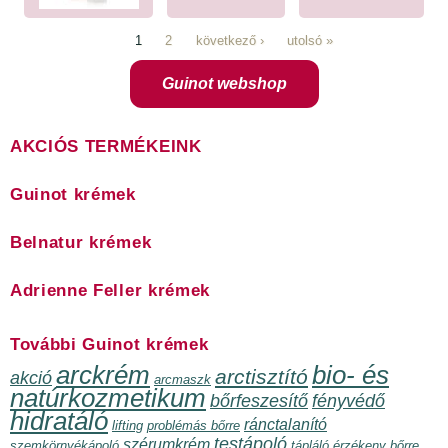
1
2
következő ›
utolsó »
Oldalak
Guinot webshop
AKCIÓS TERMÉKEINK
Guinot krémek
Belnatur krémek
Adrienne Feller krémek
További Guinot krémek
arckrém
bio- és
arctisztító
akció
arcmaszk
natúrkozmetikum
bőrfeszesítő
fényvédő
hidratáló
ránctalanító
lifting
problémás bőrre
testápoló
szérumkrém
szemkörnyékápoló
tápláló
érzékeny bőrre