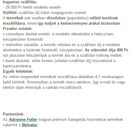
Ingyenes szállítás:
- 29.000 Ft feletti rendelés esetén
Külföld:
szállítási díj külön megegyezés szerint
A
termékek
sok esetben
díszdoboz
(papírdoboz)
nélkül kerülnek
kiszállításra
, mivel
így tudjuk a kedvezményes árakat biztosítani
.
Fizetési módok:
• személyes átvétel esetén: a rendelés ellenértéke a helyszínen,
készpénzben fizetendő
• utánvétes vásárlás: a termék vételára és a szállítási díj a rendelés
átvételekor a futárnak fizetendő, készpénzben.
Az utánvétel díja 400 Ft
,
ezt pluszban felszámítjuk a termék ára és a szállítási költség mellett.
• banki átutalás: előre fizetés (vételár+szállítási díj) közvetlenül a
bankszámlánkra
Egyéb feltételek:
Az online megrendelt termékek kiszállítása általában 4-7 munkanapon
belül történik. Amennyiben a termék nincs raktáron, úgy e-mail és vagy
telefon útján értesítjük a várható kiszállításról.
Partnerünk
:
Az
Adrienne Feller
magyar prémium kategóriás kozmetikai termékek
valamint a
Belnatur