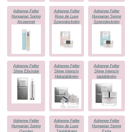
Adrienne Feller
Adrienne Feller
Adrienne Feller
Hungarian Spring
Rose de Luxe
Hungarian Spring
Arcpermet
Szemránckrém
Szemránckrém
Adrienne Feller
Adrienne Feller
Adrienne Feller
Shine Elixírolaj
Shine Intenzív
Shine Intenzív
Hidratálókrém
táplálókrém
Adrienne Feller
Adrienne Feller
Adrienne Feller
Hungarian Spring
Rose de Luxe
Hungarian Spring
Gazdag
Táplálókrém
Extra