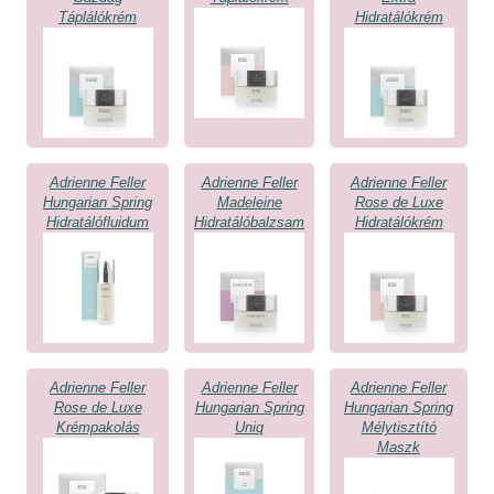
Táplálókrém
Hidratálókrém
Adrienne Feller
Adrienne Feller
Adrienne Feller
Hungarian Spring
Madeleine
Rose de Luxe
Hidratálófluidum
Hidratálóbalzsam
Hidratálókrém
Adrienne Feller
Adrienne Feller
Adrienne Feller
Rose de Luxe
Hungarian Spring
Hungarian Spring
Krémpakolás
Uniq
Mélytisztító
Maszk