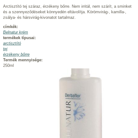
Arctisztító tej száraz, érzékeny bőrre. Nem irritál, nem szárít, a sminket
és a szennyeződéseket könnyedén eltávolítja. Körömvirág-, kamilla-,
zsálya- és hársvirág-kivonatot tartalmaz.
címkék:
Belnatur krém
termékek típusai:
arctisztító
tej
érzékeny bőrre
Termék mennyisége:
250ml