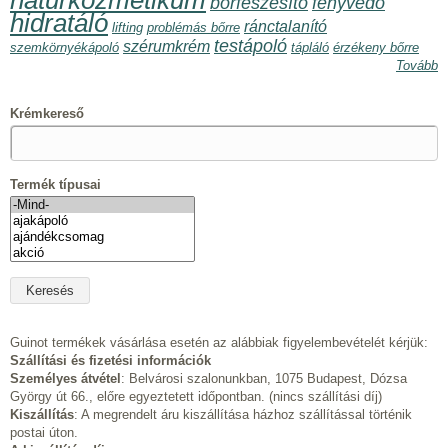
natúrkozmetikum
bőrfeszesítő
fényvédő
hidratáló
ránctalanító
lifting
problémás bőrre
testápoló
szérumkrém
szemkörnyékápoló
tápláló
érzékeny bőrre
Tovább
Krémkereső
Termék típusai
Guinot termékek vásárlása esetén az alábbiak figyelembevételét kérjük:
Szállítási és fizetési információk
Személyes átvétel
: Belvárosi szalonunkban, 1075 Budapest, Dózsa
György út 66., előre egyeztetett időpontban. (nincs szállítási díj)
Kiszállítás
: A megrendelt áru kiszállítása házhoz szállítással történik
postai úton.