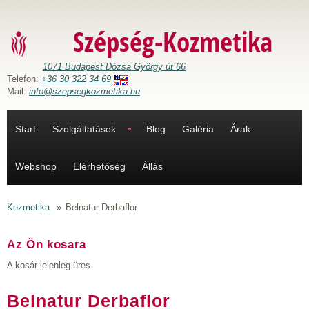
Ugrás a tartalomra
Szépség-Kozmetika
1071 Budapest Dózsa György út 66
Telefon:
+36 30 322 34 69
Mail:
info@szepsegkozmetika.hu
Start
Szolgáltatások
Blog
Galéria
Árak
Webshop
Elérhetőség
Állás
Kozmetika
»
Belnatur Derbaflor
Az Ön kosara
A kosár jelenleg üres
Belnatur Derbaflor