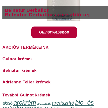
Belnatur Derbaflor
Belnatur Derbaflor arctisztító tej
Guinot webshop
AKCIÓS TERMÉKEINK
Guinot krémek
Belnatur krémek
Adrienne Feller krémek
További Guinot krémek
arckrém
bio- és
arctisztító
akció
arcmaszk