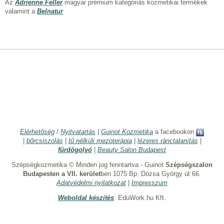
Az
Adrienne Feller
magyar prémium kategóriás kozmetikai termékek
valamint a
Belnatur
Elérhetőség
/
Nyitvatartás
|
Guinot Kozmetika
a facebookon
|
bőrcsiszolás
|
tű nélküli mezoterápia
|
lézeres ránctalanítás
|
fürdőgolyó
|
Beauty Salon Budapest
Szépségkozmetika © Minden jog fenntartva - Guinot
Szépségszalon
Budapesten a VII. kerület
ben 1075 Bp. Dózsa György út 66.
Adatvédelmi nyilatkozat
|
Impresszum
Weboldal készítés
: EduWork.hu Kft.