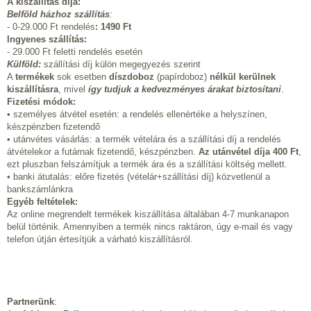
A kiszállítás díja:
Belföld házhoz szállítás
:
- 0-29.000 Ft rendelés
:
1490 Ft
Ingyenes szállítás:
- 29.000 Ft feletti rendelés esetén
Külföld:
szállítási díj külön megegyezés szerint
A
termékek
sok esetben
díszdoboz
(papírdoboz)
nélkül kerülnek
kiszállításra
, mivel
így tudjuk a kedvezményes árakat biztosítani
.
Fizetési módok:
• személyes átvétel esetén: a rendelés ellenértéke a helyszínen,
készpénzben fizetendő
• utánvétes vásárlás: a termék vételára és a szállítási díj a rendelés
átvételekor a futárnak fizetendő, készpénzben.
Az utánvétel díja 400 Ft
,
ezt pluszban felszámítjuk a termék ára és a szállítási költség mellett.
• banki átutalás: előre fizetés (vételár+szállítási díj) közvetlenül a
bankszámlánkra
Egyéb feltételek:
Az online megrendelt termékek kiszállítása általában 4-7 munkanapon
belül történik. Amennyiben a termék nincs raktáron, úgy e-mail és vagy
telefon útján értesítjük a várható kiszállításról.
Partnerünk
: