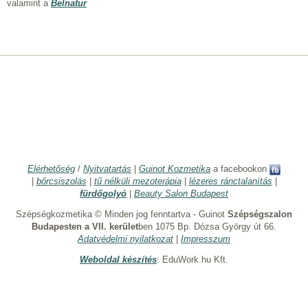
valamint a
Belnatur
Elérhetőség
/
Nyitvatartás
|
Guinot Kozmetika
a facebookon
|
bőrcsiszolás
|
tű nélküli mezoterápia
|
lézeres ránctalanítás
|
fürdőgolyó
|
Beauty Salon Budapest
Szépségkozmetika © Minden jog fenntartva - Guinot
Szépségszalon
Budapesten a VII. kerület
ben 1075 Bp. Dózsa György út 66.
Adatvédelmi nyilatkozat
|
Impresszum
Weboldal készítés
: EduWork.hu Kft.