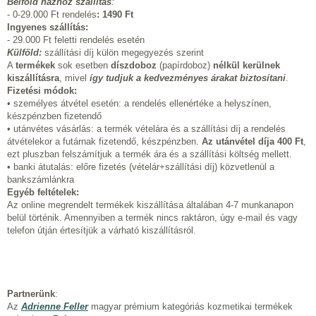
Belföld házhoz szállítás
:
- 0-29.000 Ft rendelés
:
1490 Ft
Ingyenes szállítás:
- 29.000 Ft feletti rendelés esetén
Külföld:
szállítási díj külön megegyezés szerint
A
termékek
sok esetben
díszdoboz
(papírdoboz)
nélkül kerülnek
kiszállításra
, mivel
így tudjuk a kedvezményes árakat biztosítani
.
Fizetési módok:
• személyes átvétel esetén: a rendelés ellenértéke a helyszínen,
készpénzben fizetendő
• utánvétes vásárlás: a termék vételára és a szállítási díj a rendelés
átvételekor a futárnak fizetendő, készpénzben.
Az utánvétel díja 400 Ft
,
ezt pluszban felszámítjuk a termék ára és a szállítási költség mellett.
• banki átutalás: előre fizetés (vételár+szállítási díj) közvetlenül a
bankszámlánkra
Egyéb feltételek:
Az online megrendelt termékek kiszállítása általában 4-7 munkanapon
belül történik. Amennyiben a termék nincs raktáron, úgy e-mail és vagy
telefon útján értesítjük a várható kiszállításról.
Partnerünk
:
Az
Adrienne Feller
magyar prémium kategóriás kozmetikai termékek