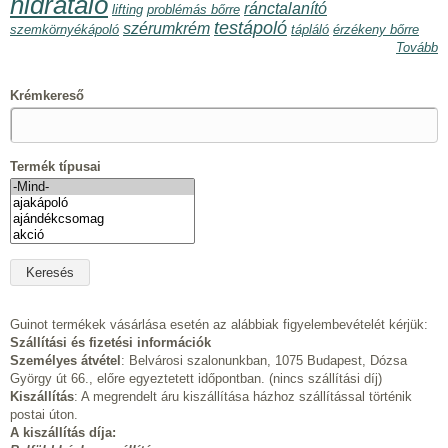
hidratáló
ránctalanító
lifting
problémás bőrre
testápoló
szérumkrém
szemkörnyékápoló
tápláló
érzékeny bőrre
Tovább
Krémkereső
Termék típusai
Guinot termékek vásárlása esetén az alábbiak figyelembevételét kérjük:
Szállítási és fizetési információk
Személyes átvétel
: Belvárosi szalonunkban, 1075 Budapest, Dózsa
György út 66., előre egyeztetett időpontban. (nincs szállítási díj)
Kiszállítás
: A megrendelt áru kiszállítása házhoz szállítással történik
postai úton.
A kiszállítás díja: