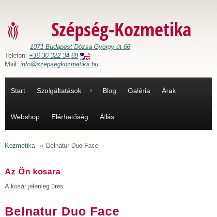
Ugrás a tartalomra
Szépség-Kozmetika
1071 Budapest Dózsa György út 66
Telefon:
+36 30 322 34 69
Mail:
info@szepsegkozmetika.hu
Start
Szolgáltatások
Blog
Galéria
Árak
Webshop
Elérhetőség
Állás
Kozmetika
»
Belnatur Duo Face
Az Ön kosara
A kosár jelenleg üres
Belnatur Duo Face