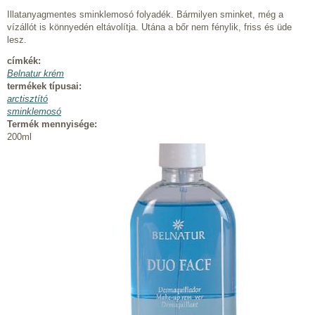
Illatanyagmentes sminklemosó folyadék. Bármilyen sminket, még a
vízállót is könnyedén eltávolítja. Utána a bőr nem fénylik, friss és üde
lesz.
címkék:
Belnatur krém
termékek típusai:
arctisztító
sminklemosó
Termék mennyisége:
200ml