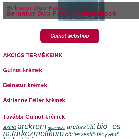
Belnatur Duo Face
Belnatur Duo Face sminklemosó
Guinot webshop
AKCIÓS TERMÉKEINK
Guinot krémek
Belnatur krémek
Adrienne Feller krémek
További Guinot krémek
arckrém
bio- és
arctisztító
akció
arcmaszk
natúrkozmetikum
bőrfeszesítő
fényvédő