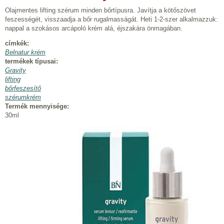
Olajmentes lifting szérum minden bőrtípusra. Javítja a kötőszövet
feszességét, visszaadja a bőr rugalmasságát. Heti 1-2-szer alkalmazzuk:
nappal a szokásos arcápoló krém alá, éjszakára önmagában.
címkék:
Belnatur krém
termékek típusai:
Gravity
lifting
bőrfeszesítő
szérumkrém
Termék mennyisége:
30ml