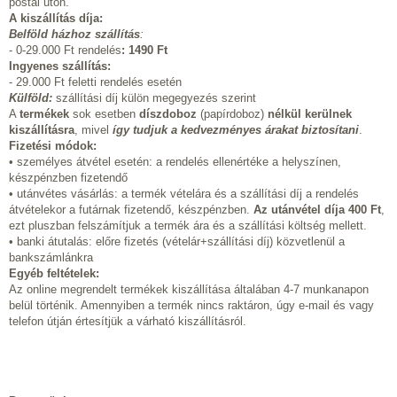
postai úton.
A kiszállítás díja:
Belföld házhoz szállítás
:
- 0-29.000 Ft rendelés
:
1490 Ft
Ingyenes szállítás:
- 29.000 Ft feletti rendelés esetén
Külföld:
szállítási díj külön megegyezés szerint
A
termékek
sok esetben
díszdoboz
(papírdoboz)
nélkül kerülnek
kiszállításra
, mivel
így tudjuk a kedvezményes árakat biztosítani
.
Fizetési módok:
• személyes átvétel esetén: a rendelés ellenértéke a helyszínen,
készpénzben fizetendő
• utánvétes vásárlás: a termék vételára és a szállítási díj a rendelés
átvételekor a futárnak fizetendő, készpénzben.
Az utánvétel díja 400 Ft
,
ezt pluszban felszámítjuk a termék ára és a szállítási költség mellett.
• banki átutalás: előre fizetés (vételár+szállítási díj) közvetlenül a
bankszámlánkra
Egyéb feltételek:
Az online megrendelt termékek kiszállítása általában 4-7 munkanapon
belül történik. Amennyiben a termék nincs raktáron, úgy e-mail és vagy
telefon útján értesítjük a várható kiszállításról.