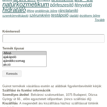
natúrkozmetikum
bőrfeszesítő
fényvédő
hidratáló
ránctalanító
lifting
problémás bőrre
testápoló
szérumkrém
szemkörnyékápoló
tápláló
érzékeny bőrre
Tovább
Krémkereső
Termék típusai
Guinot termékek vásárlása esetén az alábbiak figyelembevételét kérjük:
Szállítási és fizetési információk
Személyes átvétel
: Belvárosi szalonunkban, 1075 Budapest, Dózsa
György út 66., előre egyeztetett időpontban. (nincs szállítási díj)
Kiszállítás
: A megrendelt áru kiszállítása házhoz szállítással történik