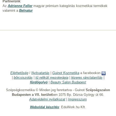
Partnerünk
:
Az
Adrienne Feller
magyar prémium kategóriás kozmetikai termékek
valamint a
Belnatur
Elérhetőség
/
Nyitvatartás
|
Guinot Kozmetika
a facebookon
|
bőrcsiszolás
|
tű nélküli mezoterápia
|
lézeres ránctalanítás
|
fürdőgolyó
|
Beauty Salon Budapest
Szépségkozmetika © Minden jog fenntartva - Guinot
Szépségszalon
Budapesten a VII. kerület
ben 1075 Bp. Dózsa György út 66.
Adatvédelmi nyilatkozat
|
Impresszum
Weboldal készítés
: EduWork.hu Kft.