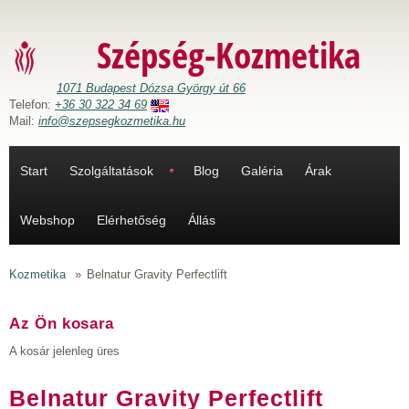
Ugrás a tartalomra
Szépség-Kozmetika
1071 Budapest Dózsa György út 66
Telefon:
+36 30 322 34 69
Mail:
info@szepsegkozmetika.hu
Start
Szolgáltatások
Blog
Galéria
Árak
Webshop
Elérhetőség
Állás
Kozmetika
»
Belnatur Gravity Perfectlift
Az Ön kosara
A kosár jelenleg üres
Belnatur Gravity Perfectlift