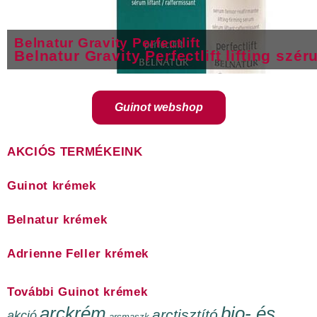
Belnatur Gravity Perfectlift
Belnatur Gravity Perfectlift lifting szé
Guinot webshop
AKCIÓS TERMÉKEINK
Guinot krémek
Belnatur krémek
Adrienne Feller krémek
További Guinot krémek
arckrém
bio- és
arctisztító
akció
arcmaszk