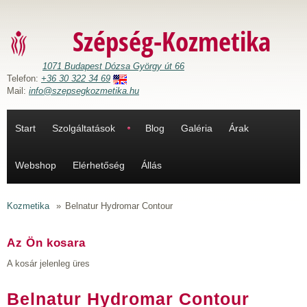
Ugrás a tartalomra
Szépség-Kozmetika
1071 Budapest Dózsa György út 66
Telefon:
+36 30 322 34 69
Mail:
info@szepsegkozmetika.hu
Start
Szolgáltatások
Blog
Galéria
Árak
Webshop
Elérhetőség
Állás
Kozmetika
»
Belnatur Hydromar Contour
Az Ön kosara
A kosár jelenleg üres
Belnatur Hydromar Contour