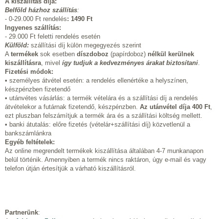
A kiszállítás díja:
Belföld házhoz szállítás
:
- 0-29.000 Ft rendelés
:
1490 Ft
Ingyenes szállítás:
- 29.000 Ft feletti rendelés esetén
Külföld:
szállítási díj külön megegyezés szerint
A
termékek
sok esetben
díszdoboz
(papírdoboz)
nélkül kerülnek
kiszállításra
, mivel
így tudjuk a kedvezményes árakat biztosítani
.
Fizetési módok:
• személyes átvétel esetén: a rendelés ellenértéke a helyszínen,
készpénzben fizetendő
• utánvétes vásárlás: a termék vételára és a szállítási díj a rendelés
átvételekor a futárnak fizetendő, készpénzben.
Az utánvétel díja 400 Ft
,
ezt pluszban felszámítjuk a termék ára és a szállítási költség mellett.
• banki átutalás: előre fizetés (vételár+szállítási díj) közvetlenül a
bankszámlánkra
Egyéb feltételek:
Az online megrendelt termékek kiszállítása általában 4-7 munkanapon
belül történik. Amennyiben a termék nincs raktáron, úgy e-mail és vagy
telefon útján értesítjük a várható kiszállításról.
Partnerünk
: