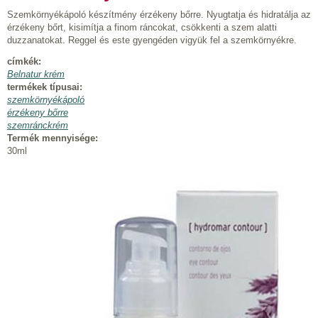
Szemkörnyékápoló készítmény érzékeny bőrre. Nyugtatja és hidratálja az
érzékeny bőrt, kisimítja a finom ráncokat, csökkenti a szem alatti
duzzanatokat. Reggel és este gyengéden vigyük fel a szemkörnyékre.
címkék:
Belnatur krém
termékek típusai:
szemkörnyékápoló
érzékeny bőrre
szemránckrém
Termék mennyisége:
30ml