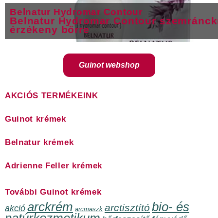
Belnatur Hydromar Contour
Belnatur Hydromar Contour szemránc
érzékeny bőrre
Guinot webshop
AKCIÓS TERMÉKEINK
Guinot krémek
Belnatur krémek
Adrienne Feller krémek
További Guinot krémek
arckrém
bio- és
arctisztító
akció
arcmaszk