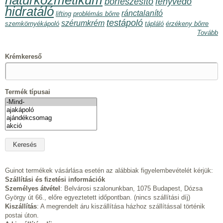
natúrkozmetikum
bőrfeszesítő
fényvédő
hidratáló
ránctalanító
lifting
problémás bőrre
testápoló
szérumkrém
szemkörnyékápoló
tápláló
érzékeny bőrre
Tovább
Krémkereső
Termék típusai
Guinot termékek vásárlása esetén az alábbiak figyelembevételét kérjük:
Szállítási és fizetési információk
Személyes átvétel
: Belvárosi szalonunkban, 1075 Budapest, Dózsa
György út 66., előre egyeztetett időpontban. (nincs szállítási díj)
Kiszállítás
: A megrendelt áru kiszállítása házhoz szállítással történik
postai úton.