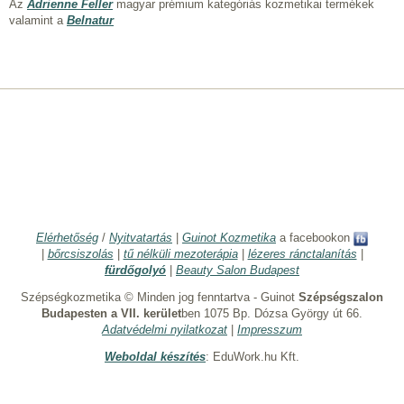
Az
Adrienne Feller
magyar prémium kategóriás kozmetikai termékek
valamint a
Belnatur
Elérhetőség
/
Nyitvatartás
|
Guinot Kozmetika
a facebookon
|
bőrcsiszolás
|
tű nélküli mezoterápia
|
lézeres ránctalanítás
|
fürdőgolyó
|
Beauty Salon Budapest
Szépségkozmetika © Minden jog fenntartva - Guinot
Szépségszalon
Budapesten a VII. kerület
ben 1075 Bp. Dózsa György út 66.
Adatvédelmi nyilatkozat
|
Impresszum
Weboldal készítés
: EduWork.hu Kft.