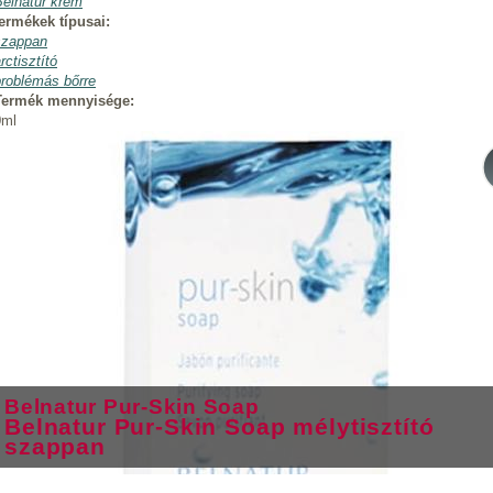
Belnatur krém
termékek típusai:
szappan
rctisztító
problémás bőrre
Termék mennyisége:
0ml
Belnatur Pur-Skin Soap
Belnatur Pur-Skin Soap mélytisztító
szappan