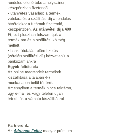
rendelés ellenértéke a helyszínen,
készpénzben fizetendő
• utánvétes vásárlás: a termék
vételára és a szállítási díj a rendelés
átvételekor a futárnak fizetendő,
készpénzben.
Az utánvétel díja 400
Ft
, ezt pluszban felszámítjuk a
termék ára és a szállítási költség
mellett.
• banki átutalás: előre fizetés
(vételár+szállítási díj) közvetlenül a
bankszámlánkra
Egyéb feltételek:
Az online megrendelt termékek
kiszállítása általában 4-7
munkanapon belül történik.
Amennyiben a termék nincs raktáron,
úgy e-mail és vagy telefon útján
értesítjük a várható kiszállításról.
Partnerünk
:
Az
Adrienne Feller
magyar prémium