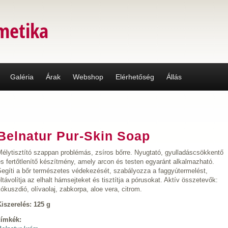
metika
Galéria
Árak
Webshop
Elérhetőség
Állás
Belnatur Pur-Skin Soap
Mélytisztító szappan problémás, zsíros bőrre. Nyugtató, gyulladáscsökkentő
s fertőtlenítő készítmény, amely arcon és testen egyaránt alkalmazható.
Segíti a bőr természetes védekezését, szabályozza a faggyútermelést,
ltávolítja az elhalt hámsejteket és tisztítja a pórusokat. Aktív összetevők:
ókuszdió, olívaolaj, zabkorpa, aloe vera, citrom.
Kiszerelés: 125 g
címkék: