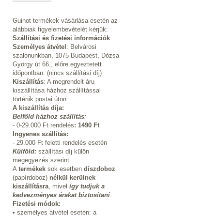
Guinot termékek vásárlása esetén az
alábbiak figyelembevételét kérjük:
Szállítási és fizetési információk
Személyes átvétel
: Belvárosi
szalonunkban, 1075 Budapest, Dózsa
György út 66., előre egyeztetett
időpontban. (nincs szállítási díj)
Kiszállítás
: A megrendelt áru
kiszállítása házhoz szállítással
történik postai úton.
A kiszállítás díja:
Belföld házhoz szállítás
:
- 0-29.000 Ft rendelés
:
1490 Ft
Ingyenes szállítás:
- 29.000 Ft feletti rendelés esetén
Külföld:
szállítási díj külön
megegyezés szerint
A
termékek
sok esetben
díszdoboz
(papírdoboz)
nélkül kerülnek
kiszállításra
, mivel
így tudjuk a
kedvezményes árakat biztosítani
.
Fizetési módok:
• személyes átvétel esetén: a