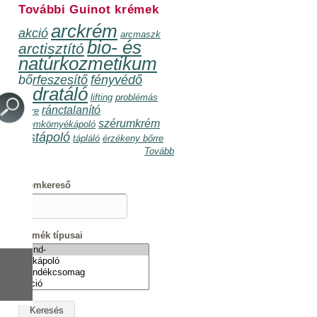
További Guinot krémek
arckrém
akció
arcmaszk
bio- és
arctisztító
natúrkozmetikum
bőrfeszesítő
fényvédő
hidratáló
lifting
problémás
ránctalanító
bőrre
szérumkrém
szemkörnyékápoló
testápoló
tápláló
érzékeny bőrre
Tovább
Krémkereső
Termék típusai