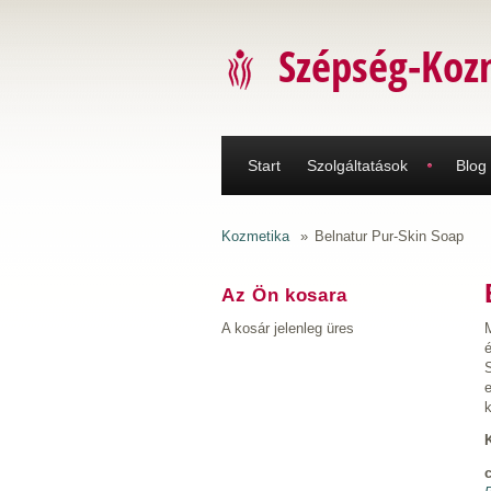
Ugrás a tartalomra
Szépség-Koz
Start
Szolgáltatások
Blog
Kozmetika
»
Belnatur Pur-Skin Soap
Az Ön kosara
A kosár jelenleg üres
é
e
k