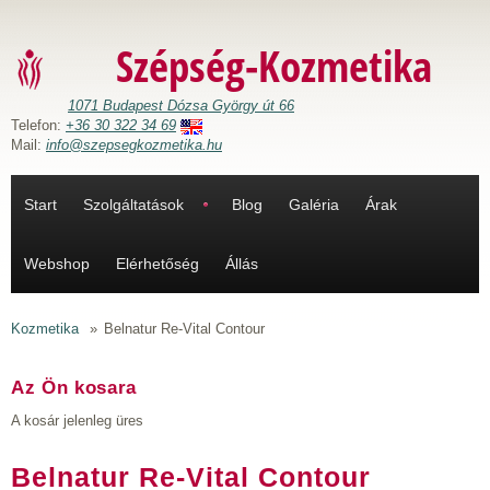
Ugrás a tartalomra
Szépség-Kozmetika
1071 Budapest Dózsa György út 66
Telefon:
+36 30 322 34 69
Mail:
info@szepsegkozmetika.hu
Start
Szolgáltatások
Blog
Galéria
Árak
Webshop
Elérhetőség
Állás
Kozmetika
»
Belnatur Re-Vital Contour
Az Ön kosara
A kosár jelenleg üres
Belnatur Re-Vital Contour