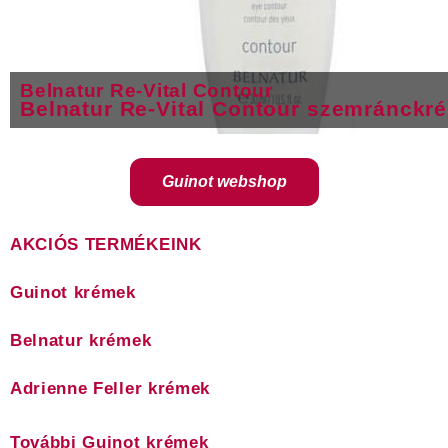
Belnatur Re-Vital Contour
Belnatur Re-Vital Contour szemránckr
Guinot webshop
AKCIÓS TERMÉKEINK
Guinot krémek
Belnatur krémek
Adrienne Feller krémek
További Guinot krémek