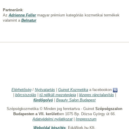
Partnerünk
:
Az
Adrienne Feller
magyar prémium kategóriás kozmetikai termékek
valamint a
Belnatur
Elérhetőség
/
Nyitvatartás
|
Guinot Kozmetika
a facebookon
|
bőrcsiszolás
|
tű nélküli mezoterápia
|
lézeres ránctalanítás
|
fürdőgolyó
|
Beauty Salon Budapest
Szépségkozmetika © Minden jog fenntartva - Guinot
Szépségszalon
Budapesten a VII. kerület
ben 1075 Bp. Dózsa György út 66.
Adatvédelmi nyilatkozat
|
Impresszum
Weboldal készítés
: EduWork.hu Kft.