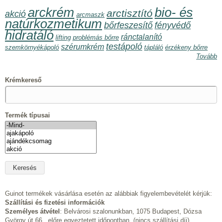
arckrém
bio- és
arctisztító
akció
arcmaszk
natúrkozmetikum
bőrfeszesítő
fényvédő
hidratáló
ránctalanító
lifting
problémás bőrre
testápoló
szérumkrém
szemkörnyékápoló
tápláló
érzékeny bőrre
Tovább
Krémkereső
Termék típusai
Guinot termékek vásárlása esetén az alábbiak figyelembevételét kérjük:
Szállítási és fizetési információk
Személyes átvétel
: Belvárosi szalonunkban, 1075 Budapest, Dózsa
György út 66., előre egyeztetett időpontban. (nincs szállítási díj)