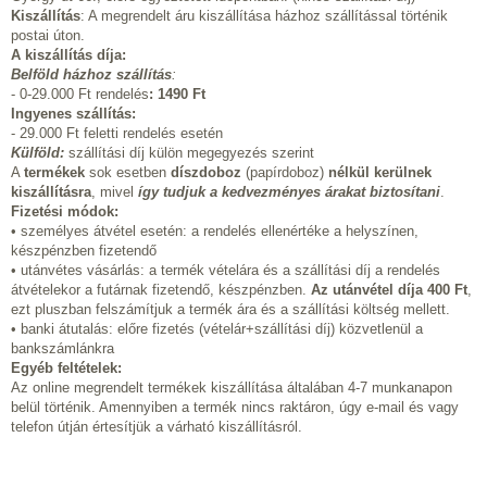
Kiszállítás
: A megrendelt áru kiszállítása házhoz szállítással történik
postai úton.
A kiszállítás díja:
Belföld házhoz szállítás
:
- 0-29.000 Ft rendelés
:
1490 Ft
Ingyenes szállítás:
- 29.000 Ft feletti rendelés esetén
Külföld:
szállítási díj külön megegyezés szerint
A
termékek
sok esetben
díszdoboz
(papírdoboz)
nélkül kerülnek
kiszállításra
, mivel
így tudjuk a kedvezményes árakat biztosítani
.
Fizetési módok:
• személyes átvétel esetén: a rendelés ellenértéke a helyszínen,
készpénzben fizetendő
• utánvétes vásárlás: a termék vételára és a szállítási díj a rendelés
átvételekor a futárnak fizetendő, készpénzben.
Az utánvétel díja 400 Ft
,
ezt pluszban felszámítjuk a termék ára és a szállítási költség mellett.
• banki átutalás: előre fizetés (vételár+szállítási díj) közvetlenül a
bankszámlánkra
Egyéb feltételek:
Az online megrendelt termékek kiszállítása általában 4-7 munkanapon
belül történik. Amennyiben a termék nincs raktáron, úgy e-mail és vagy
telefon útján értesítjük a várható kiszállításról.