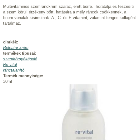
Multivitaminos szemránckrém száraz, érett bőrre. Hidratálja és feszesíti
a szem körüli érzékeny bőrt, hatására a mély ráncok csökkennek, a
finom vonalak kisimulnak. A-, C- és E-vitamint, valamint tengeri kollagént
tartalmaz.
címkék:
Belnatur krém
termékek típusai:
szemkörnyékápoló
Re-vital
ránctalanító
Termék mennyisége:
30ml