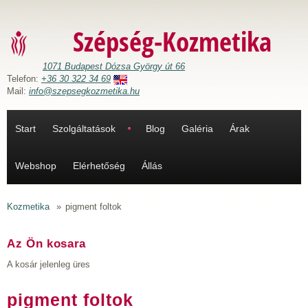
Ugrás a tartalomra
Szépség-Kozmetika
1071 Budapest Dózsa György út 66
Telefon:
+36 30 322 34 69
Mail:
info@szepsegkozmetika.hu
Start
Szolgáltatások
Blog
Galéria
Árak
Webshop
Elérhetőség
Állás
Kozmetika
»
pigment foltok
Az Ön kosara
A kosár jelenleg üres
pigment foltok