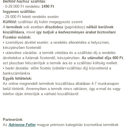
Belföld házhoz szállítás
:
- 0-29.000 Ft rendelés
:
1490 Ft
Ingyenes szállítás:
- 29.000 Ft feletti rendelés esetén
Külföld:
szállítási díj külön megegyezés szerint
A
termékek
sok esetben
díszdoboz
(papírdoboz)
nélkül kerülnek
kiszállításra
, mivel
így tudjuk a kedvezményes árakat biztosítani
.
Fizetési módok:
• személyes átvétel esetén: a rendelés ellenértéke a helyszínen,
készpénzben fizetendő
• utánvétes vásárlás: a termék vételára és a szállítási díj a rendelés
átvételekor a futárnak fizetendő, készpénzben.
Az utánvétel díja 400 Ft
,
ezt pluszban felszámítjuk a termék ára és a szállítási költség mellett.
• banki átutalás: előre fizetés (vételár+szállítási díj) közvetlenül a
bankszámlánkra
Egyéb feltételek:
Az online megrendelt termékek kiszállítása általában 4-7 munkanapon
belül történik. Amennyiben a termék nincs raktáron, úgy e-mail és vagy
telefon útján értesítjük a várható kiszállításról.
Partnerünk
:
Az
Adrienne Feller
magyar prémium kategóriás kozmetikai termékek