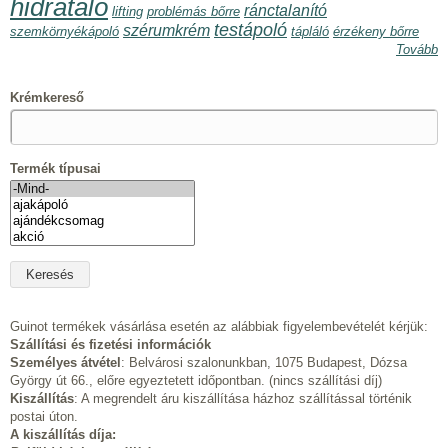
hidratáló
ránctalanító
lifting
problémás bőrre
testápoló
szérumkrém
szemkörnyékápoló
tápláló
érzékeny bőrre
Tovább
Krémkereső
Termék típusai
Guinot termékek vásárlása esetén az alábbiak figyelembevételét kérjük:
Szállítási és fizetési információk
Személyes átvétel
: Belvárosi szalonunkban, 1075 Budapest, Dózsa
György út 66., előre egyeztetett időpontban. (nincs szállítási díj)
Kiszállítás
: A megrendelt áru kiszállítása házhoz szállítással történik
postai úton.
A kiszállítás díja: