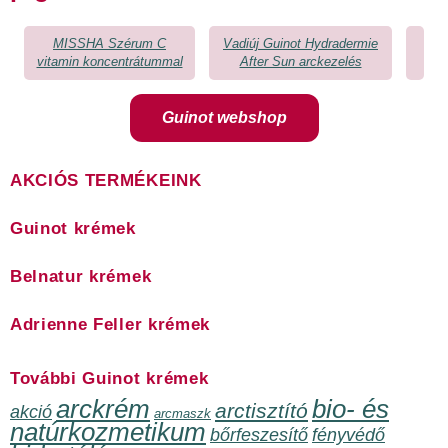
MISSHA Szérum C
Vadiúj Guinot Hydradermie
vitamin koncentrátummal
After Sun arckezelés
Guinot webshop
AKCIÓS TERMÉKEINK
Guinot krémek
Belnatur krémek
Adrienne Feller krémek
További Guinot krémek
arckrém
bio- és
arctisztító
akció
arcmaszk
natúrkozmetikum
bőrfeszesítő
fényvédő