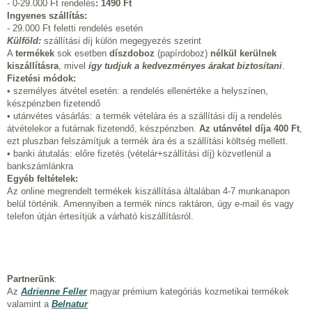
- 0-29.000 Ft rendelés
:
1490 Ft
Ingyenes szállítás:
- 29.000 Ft feletti rendelés esetén
Külföld:
szállítási díj külön megegyezés szerint
A
termékek
sok esetben
díszdoboz
(papírdoboz)
nélkül kerülnek
kiszállításra
, mivel
így tudjuk a kedvezményes árakat biztosítani
.
Fizetési módok:
• személyes átvétel esetén: a rendelés ellenértéke a helyszínen,
készpénzben fizetendő
• utánvétes vásárlás: a termék vételára és a szállítási díj a rendelés
átvételekor a futárnak fizetendő, készpénzben.
Az utánvétel díja 400 Ft
,
ezt pluszban felszámítjuk a termék ára és a szállítási költség mellett.
• banki átutalás: előre fizetés (vételár+szállítási díj) közvetlenül a
bankszámlánkra
Egyéb feltételek:
Az online megrendelt termékek kiszállítása általában 4-7 munkanapon
belül történik. Amennyiben a termék nincs raktáron, úgy e-mail és vagy
telefon útján értesítjük a várható kiszállításról.
Partnerünk
:
Az
Adrienne Feller
magyar prémium kategóriás kozmetikai termékek
valamint a
Belnatur