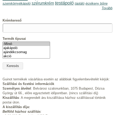
testápoló
szérumkrém
szemkörnyékápoló
tápláló
érzékeny bőrre
Tovább
Krémkereső
Termék típusai
Guinot termékek vásárlása esetén az alábbiak figyelembevételét kérjük:
Szállítási és fizetési információk
Személyes átvétel
: Belvárosi szalonunkban, 1075 Budapest, Dózsa
György út 66., előre egyeztetett időpontban. (nincs szállítási díj)
Kiszállítás
: A megrendelt áru kiszállítása házhoz szállítással történik
postai úton.
A kiszállítás díja:
Belföld házhoz szállítás
: