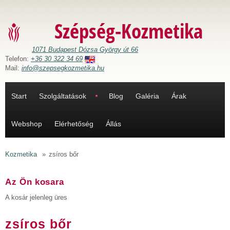
Ugrás a tartalomra
Szépség-Kozmetika
1071 Budapest Dózsa György út 66
Telefon:
+36 30 322 34 69
Mail:
info@szepsegkozmetika.hu
Start
Szolgáltatások
Blog
Galéria
Árak
Webshop
Elérhetőség
Állás
Kozmetika
»
zsíros bőr
Az Ön kosara
A kosár jelenleg üres
zsíros bőr