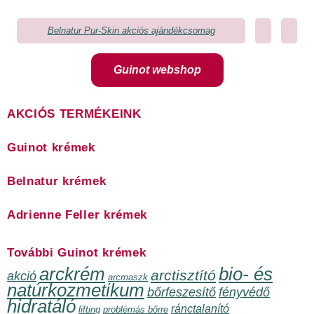
Belnatur Pur-Skin akciós ajándékcsomag
Guinot webshop
AKCIÓS TERMÉKEINK
Guinot krémek
Belnatur krémek
Adrienne Feller krémek
További Guinot krémek
arckrém
bio- és
arctisztító
akció
arcmaszk
natúrkozmetikum
bőrfeszesítő
fényvédő
hidratáló
ránctalanító
lifting
problémás bőrre