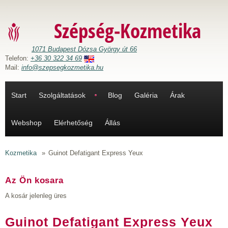
Ugrás a tartalomra
Szépség-Kozmetika
1071 Budapest Dózsa György út 66
Telefon:
+36 30 322 34 69
Mail:
info@szepsegkozmetika.hu
Start
Szolgáltatások
Blog
Galéria
Árak
Webshop
Elérhetőség
Állás
Kozmetika
»
Guinot Defatigant Express Yeux
Az Ön kosara
A kosár jelenleg üres
Guinot Defatigant Express Yeux