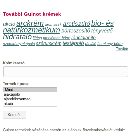
További Guinot krémek
arckrém
bio- és
arctisztító
akció
arcmaszk
natúrkozmetikum
bőrfeszesítő
fényvédő
hidratáló
ránctalanító
lifting
problémás bőrre
testápoló
szérumkrém
szemkörnyékápoló
tápláló
érzékeny bőrre
Tovább
Krémkereső
Termék típusai
Guinot termékek vásárlása esetén az alábbiak figyelembevételét kérjük: