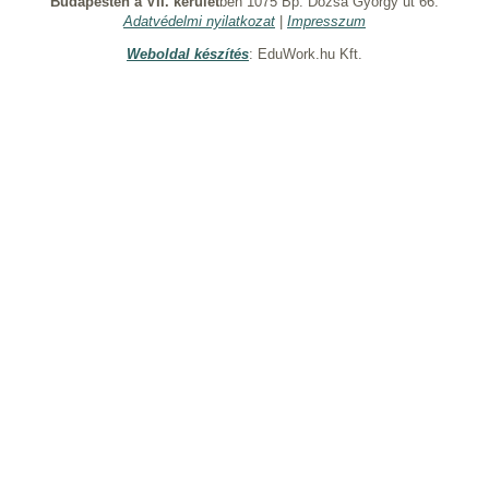
Budapesten a VII. kerület
ben 1075 Bp. Dózsa György út 66.
Adatvédelmi nyilatkozat
|
Impresszum
Weboldal készítés
: EduWork.hu Kft.