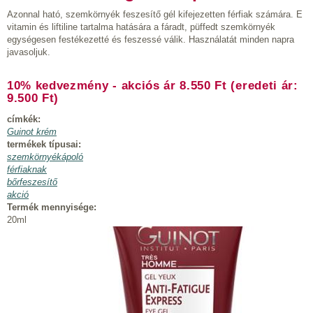
Azonnal ható, szemkörnyék feszesítő gél kifejezetten férfiak számára. E
vitamin és liftiline tartalma hatására a fáradt, püffedt szemkörnyék
egységesen festékezetté és feszessé válik. Használatát minden napra
javasoljuk.
10% kedvezmény - akciós ár 8.550 Ft (eredeti ár:
9.500 Ft)
címkék:
Guinot krém
termékek típusai:
szemkörnyékápoló
férfiaknak
bőrfeszesítő
akció
Termék mennyisége:
20ml