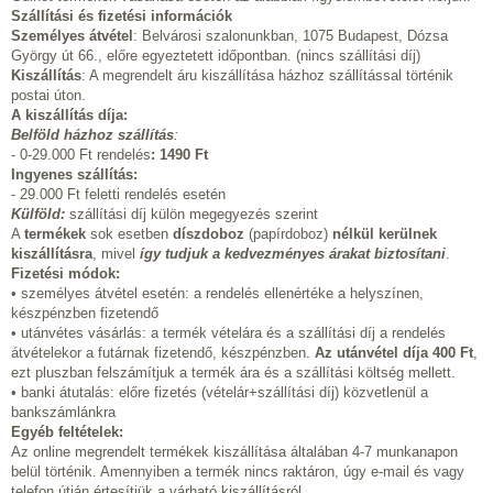
Szállítási és fizetési információk
Személyes átvétel
: Belvárosi szalonunkban, 1075 Budapest, Dózsa
György út 66., előre egyeztetett időpontban. (nincs szállítási díj)
Kiszállítás
: A megrendelt áru kiszállítása házhoz szállítással történik
postai úton.
A kiszállítás díja:
Belföld házhoz szállítás
:
- 0-29.000 Ft rendelés
:
1490 Ft
Ingyenes szállítás:
- 29.000 Ft feletti rendelés esetén
Külföld:
szállítási díj külön megegyezés szerint
A
termékek
sok esetben
díszdoboz
(papírdoboz)
nélkül kerülnek
kiszállításra
, mivel
így tudjuk a kedvezményes árakat biztosítani
.
Fizetési módok:
• személyes átvétel esetén: a rendelés ellenértéke a helyszínen,
készpénzben fizetendő
• utánvétes vásárlás: a termék vételára és a szállítási díj a rendelés
átvételekor a futárnak fizetendő, készpénzben.
Az utánvétel díja 400 Ft
,
ezt pluszban felszámítjuk a termék ára és a szállítási költség mellett.
• banki átutalás: előre fizetés (vételár+szállítási díj) közvetlenül a
bankszámlánkra
Egyéb feltételek:
Az online megrendelt termékek kiszállítása általában 4-7 munkanapon
belül történik. Amennyiben a termék nincs raktáron, úgy e-mail és vagy
telefon útján értesítjük a várható kiszállításról.