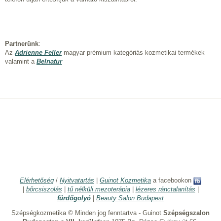
Partnerünk
:
Az
Adrienne Feller
magyar prémium kategóriás kozmetikai termékek
valamint a
Belnatur
Elérhetőség
/
Nyitvatartás
|
Guinot Kozmetika
a facebookon
|
bőrcsiszolás
|
tű nélküli mezoterápia
|
lézeres ránctalanítás
|
fürdőgolyó
|
Beauty Salon Budapest
Szépségkozmetika © Minden jog fenntartva - Guinot
Szépségszalon