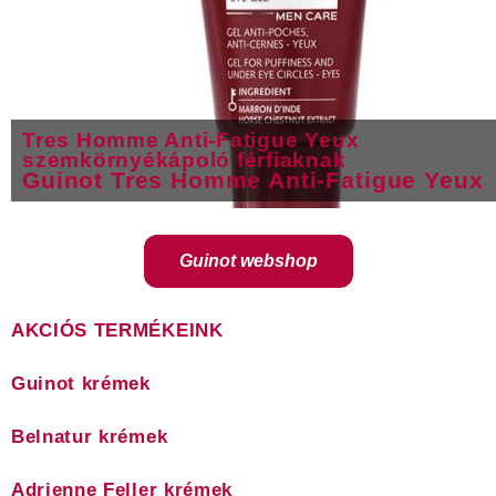
Tres Homme Anti-Fatigue Yeux
szemkörnyékápoló férfiaknak
Guinot Tres Homme Anti-Fatigue Yeux
Guinot webshop
AKCIÓS TERMÉKEINK
Guinot krémek
Belnatur krémek
Adrienne Feller krémek