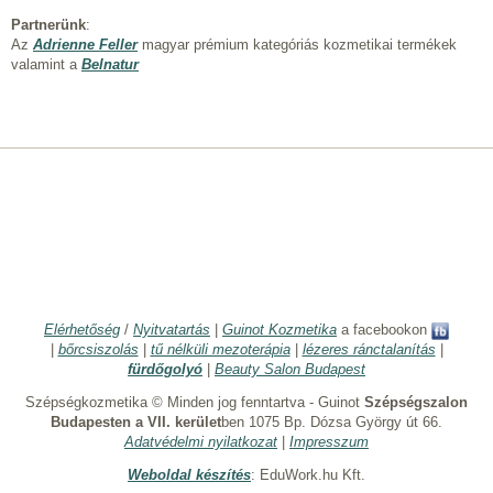
Partnerünk
:
Az
Adrienne Feller
magyar prémium kategóriás kozmetikai termékek
valamint a
Belnatur
Elérhetőség
/
Nyitvatartás
|
Guinot Kozmetika
a facebookon
|
bőrcsiszolás
|
tű nélküli mezoterápia
|
lézeres ránctalanítás
|
fürdőgolyó
|
Beauty Salon Budapest
Szépségkozmetika © Minden jog fenntartva - Guinot
Szépségszalon
Budapesten a VII. kerület
ben 1075 Bp. Dózsa György út 66.
Adatvédelmi nyilatkozat
|
Impresszum
Weboldal készítés
: EduWork.hu Kft.