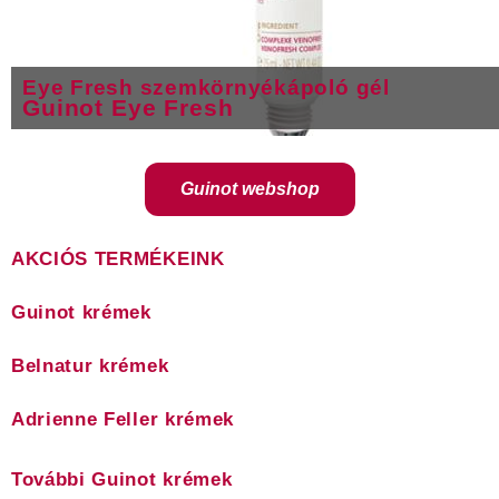
Eye Fresh szemkörnyékápoló gél
Guinot Eye Fresh
Guinot webshop
AKCIÓS TERMÉKEINK
Guinot krémek
Belnatur krémek
Adrienne Feller krémek
További Guinot krémek