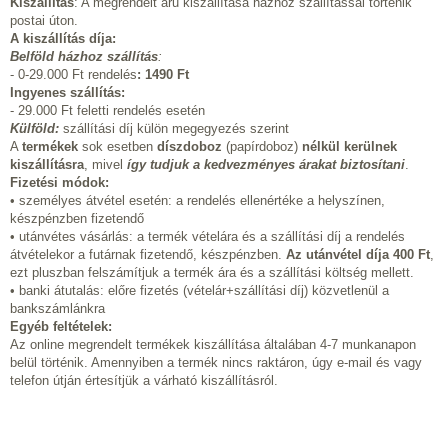
Kiszállítás
: A megrendelt áru kiszállítása házhoz szállítással történik
postai úton.
A kiszállítás díja:
Belföld házhoz szállítás
:
- 0-29.000 Ft rendelés
:
1490 Ft
Ingyenes szállítás:
- 29.000 Ft feletti rendelés esetén
Külföld:
szállítási díj külön megegyezés szerint
A
termékek
sok esetben
díszdoboz
(papírdoboz)
nélkül kerülnek
kiszállításra
, mivel
így tudjuk a kedvezményes árakat biztosítani
.
Fizetési módok:
• személyes átvétel esetén: a rendelés ellenértéke a helyszínen,
készpénzben fizetendő
• utánvétes vásárlás: a termék vételára és a szállítási díj a rendelés
átvételekor a futárnak fizetendő, készpénzben.
Az utánvétel díja 400 Ft
,
ezt pluszban felszámítjuk a termék ára és a szállítási költség mellett.
• banki átutalás: előre fizetés (vételár+szállítási díj) közvetlenül a
bankszámlánkra
Egyéb feltételek:
Az online megrendelt termékek kiszállítása általában 4-7 munkanapon
belül történik. Amennyiben a termék nincs raktáron, úgy e-mail és vagy
telefon útján értesítjük a várható kiszállításról.