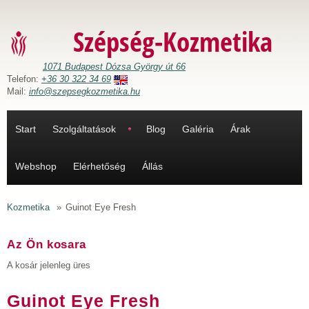
Ugrás a tartalomra
Szépség-Kozmetika
1071 Budapest Dózsa György út 66
Telefon:
+36 30 322 34 69
Mail:
info@szepsegkozmetika.hu
Start
Szolgáltatások
Blog
Galéria
Árak
Webshop
Elérhetőség
Állás
Kozmetika
»
Guinot Eye Fresh
Az Ön kosara
A kosár jelenleg üres
Guinot Eye Fresh