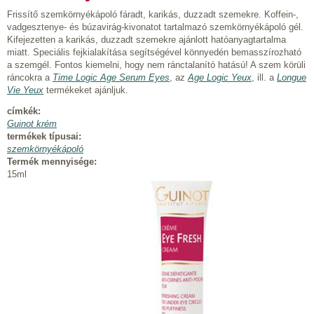
Frissítő szemkörnyékápoló fáradt, karikás, duzzadt szemekre. Koffein-,
vadgesztenye- és búzavirág-kivonatot tartalmazó szemkörnyékápoló gél.
Kifejezetten a karikás, duzzadt szemekre ajánlott hatóanyagtartalma
miatt. Speciális fejkialakítása segítségével könnyedén bemasszírozható
a szemgél. Fontos kiemelni, hogy nem ránctalanító hatású! A szem körüli
ráncokra a
Time Logic Age Serum Eyes
, az
Age Logic Yeux
, ill. a
Longue
Vie Yeux
termékeket ajánljuk.
címkék:
Guinot krém
termékek típusai:
szemkörnyékápoló
Termék mennyisége:
15ml