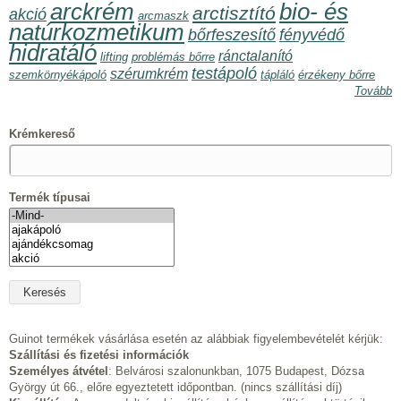
arckrém
bio- és
arctisztító
akció
arcmaszk
natúrkozmetikum
bőrfeszesítő
fényvédő
hidratáló
ránctalanító
lifting
problémás bőrre
testápoló
szérumkrém
szemkörnyékápoló
tápláló
érzékeny bőrre
Tovább
Krémkereső
Termék típusai
Guinot termékek vásárlása esetén az alábbiak figyelembevételét kérjük:
Szállítási és fizetési információk
Személyes átvétel
: Belvárosi szalonunkban, 1075 Budapest, Dózsa
György út 66., előre egyeztetett időpontban. (nincs szállítási díj)