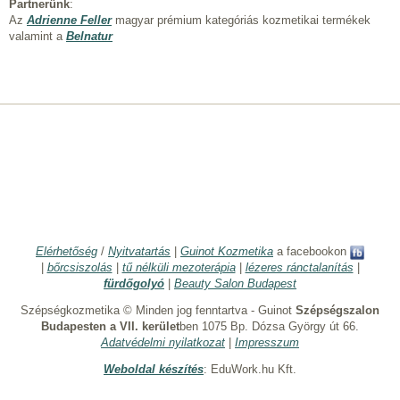
Partnerünk
:
Az
Adrienne Feller
magyar prémium kategóriás kozmetikai termékek
valamint a
Belnatur
Elérhetőség
/
Nyitvatartás
|
Guinot Kozmetika
a facebookon
|
bőrcsiszolás
|
tű nélküli mezoterápia
|
lézeres ránctalanítás
|
fürdőgolyó
|
Beauty Salon Budapest
Szépségkozmetika © Minden jog fenntartva - Guinot
Szépségszalon
Budapesten a VII. kerület
ben 1075 Bp. Dózsa György út 66.
Adatvédelmi nyilatkozat
|
Impresszum
Weboldal készítés
: EduWork.hu Kft.