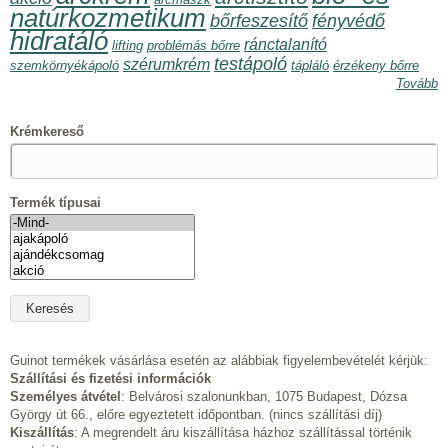
natúrkozmetikum
bőrfeszesítő
fényvédő
hidratáló
ránctalanító
lifting
problémás bőrre
testápoló
szérumkrém
szemkörnyékápoló
tápláló
érzékeny bőrre
Tovább
Krémkereső
Termék típusai
Guinot termékek vásárlása esetén az alábbiak figyelembevételét kérjük:
Szállítási és fizetési információk
Személyes átvétel
: Belvárosi szalonunkban, 1075 Budapest, Dózsa
György út 66., előre egyeztetett időpontban. (nincs szállítási díj)
Kiszállítás
: A megrendelt áru kiszállítása házhoz szállítással történik