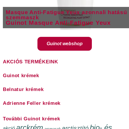
Masque Anti-Fatigue Yeux azonnali hatású
szemmaszk
Guinot Masque Anti-Fatigue Yeux
Guinot webshop
AKCIÓS TERMÉKEINK
Guinot krémek
Belnatur krémek
Adrienne Feller krémek
További Guinot krémek
arckrém
bio- és
arctisztító
akció
arcmaszk