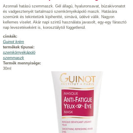
Azonnali hatású szemmaszk. Gél állagú, hyaluronsavat, búzakivonatot
és vadgesztenyét tartalmazó szemkörnyékápoló maszk. Hatására
szemünk és tekintetünk kipihentté, simává, üdévé válik. Nagyon
kellemes viselet. Akár napi szintű használata javasolt, egy-egy fárasztó
nap levezetéseként is, korosztálytól függetlenül.
címkék:
Guinot krém
termékek típusai:
szemkörnyékápoló
szemmaszk
Termék mennyisége:
30ml