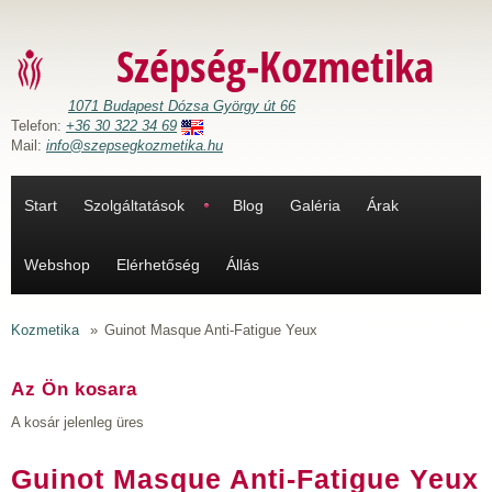
Ugrás a tartalomra
Szépség-Kozmetika
1071 Budapest Dózsa György út 66
Telefon:
+36 30 322 34 69
Mail:
info@szepsegkozmetika.hu
Start
Szolgáltatások
Blog
Galéria
Árak
Webshop
Elérhetőség
Állás
Kozmetika
»
Guinot Masque Anti-Fatigue Yeux
Az Ön kosara
A kosár jelenleg üres
Guinot Masque Anti-Fatigue Yeux