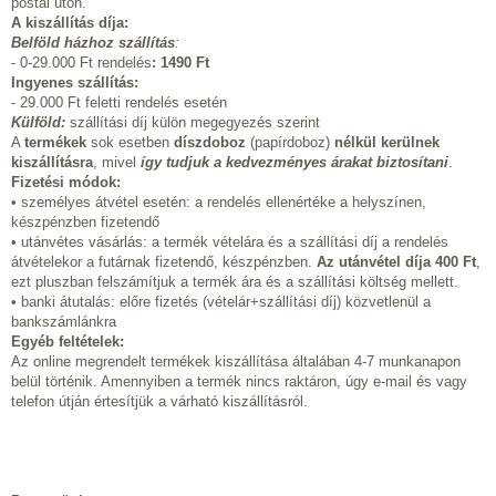
postai úton.
A kiszállítás díja:
Belföld házhoz szállítás
:
- 0-29.000 Ft rendelés
:
1490 Ft
Ingyenes szállítás:
- 29.000 Ft feletti rendelés esetén
Külföld:
szállítási díj külön megegyezés szerint
A
termékek
sok esetben
díszdoboz
(papírdoboz)
nélkül kerülnek
kiszállításra
, mivel
így tudjuk a kedvezményes árakat biztosítani
.
Fizetési módok:
• személyes átvétel esetén: a rendelés ellenértéke a helyszínen,
készpénzben fizetendő
• utánvétes vásárlás: a termék vételára és a szállítási díj a rendelés
átvételekor a futárnak fizetendő, készpénzben.
Az utánvétel díja 400 Ft
,
ezt pluszban felszámítjuk a termék ára és a szállítási költség mellett.
• banki átutalás: előre fizetés (vételár+szállítási díj) közvetlenül a
bankszámlánkra
Egyéb feltételek:
Az online megrendelt termékek kiszállítása általában 4-7 munkanapon
belül történik. Amennyiben a termék nincs raktáron, úgy e-mail és vagy
telefon útján értesítjük a várható kiszállításról.