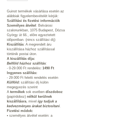
Guinot termékek vásárlása esetén az
alábbiak figyelembevételét kérjük:
Szállítási és fizetési információk
Személyes átvétel
: Belvárosi
szalonunkban, 1075 Budapest, Dózsa
György út 66., előre egyeztetett
időpontban. (nincs szállítási díj)
Kiszállítás
: A megrendelt áru
kiszállítása házhoz szállítással
történik postai úton.
A kiszállítás díja:
Belföld házhoz szállítás
:
- 0-29.000 Ft rendelés
:
1490 Ft
Ingyenes szállítás:
- 29.000 Ft feletti rendelés esetén
Külföld:
szállítási díj külön
megegyezés szerint
A
termékek
sok esetben
díszdoboz
(papírdoboz)
nélkül kerülnek
kiszállításra
, mivel
így tudjuk a
kedvezményes árakat biztosítani
.
Fizetési módok:
• személyes átvétel esetén: a