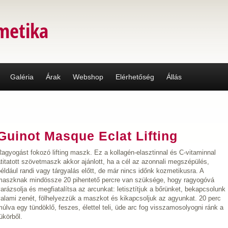
metika
Galéria
Árak
Webshop
Elérhetőség
Állás
Guinot Masque Eclat Lifting
agyogást fokozó lifting maszk. Ez a kollagén-elasztinnal és C-vitaminnal
titatott szövetmaszk akkor ajánlott, ha a cél az azonnali megszépülés,
éldául randi vagy tárgyalás előtt, de már nincs időnk kozmetikusra. A
maszknak mindössze 20 pihentető percre van szüksége, hogy ragyogóvá
arázsolja és megfiatalítsa az arcunkat: letisztítjuk a bőrünket, bekapcsolunk
valami zenét, fölhelyezzük a maszkot és kikapcsoljuk az agyunkat. 20 perc
úlva egy tündöklő, feszes, élettel teli, üde arc fog visszamosolyogni ránk a
ükörből.