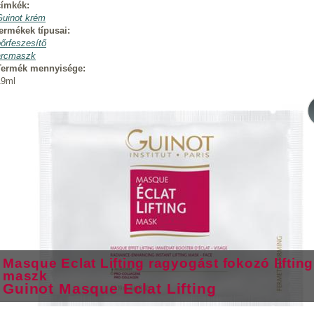
címkék:
Guinot krém
termékek típusai:
őrfeszesítő
arcmaszk
Termék mennyisége:
19ml
Masque Eclat Lifting ragyogást fokozó lifting
maszk
Guinot Masque Eclat Lifting