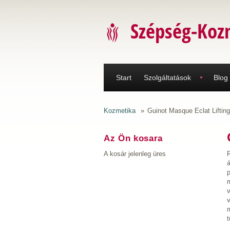
Ugrás a tartalomra
Szépség-Koz
Start
Szolgáltatások
Blog
Kozmetika
»
Guinot Masque Eclat Lifting
Az Ön kosara
A kosár jelenleg üres
R
á
p
v
m
t