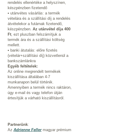
rendelés ellenértéke a helyszínen,
készpénzben fizetendő
• utánvétes vásárlás: a termék
vételára és a szállítási díj a rendelés
átvételekor a futárnak fizetendő,
készpénzben.
Az utánvétel díja 400
Ft
, ezt pluszban felszámítjuk a
termék ára és a szállítási költség
mellett.
• banki átutalás: előre fizetés
(vételár+szállítási díj) közvetlenül a
bankszámlánkra
Egyéb feltételek:
Az online megrendelt termékek
kiszállítása általában 4-7
munkanapon belül történik.
Amennyiben a termék nincs raktáron,
úgy e-mail és vagy telefon útján
értesítjük a várható kiszállításról.
Partnerünk
:
Az
Adrienne Feller
magyar prémium