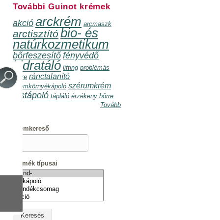
További Guinot krémek
arckrém
akció
arcmaszk
bio- és
arctisztító
natúrkozmetikum
bőrfeszesítő
fényvédő
hidratáló
lifting
problémás
ránctalanító
bőrre
szérumkrém
szemkörnyékápoló
testápoló
tápláló
érzékeny bőrre
Tovább
Krémkereső
Termék típusai