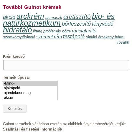
További Guinot krémek
arckrém
bio- és
arctisztító
akció
arcmaszk
natúrkozmetikum
bőrfeszesítő
fényvédő
hidratáló
ránctalanító
lifting
problémás bőrre
testápoló
szérumkrém
szemkörnyékápoló
tápláló
érzékeny bőrre
Tovább
Krémkereső
Termék típusai
Guinot termékek vásárlása esetén az alábbiak figyelembevételét kérjük:
Szállítási és fizetési információk