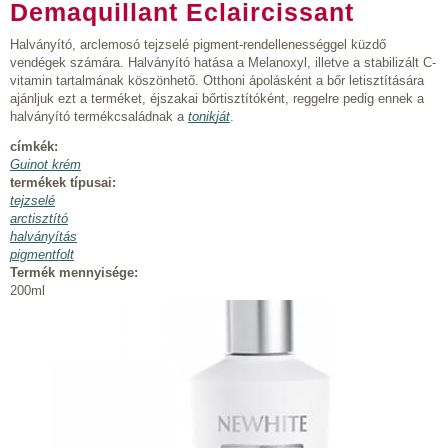
Demaquillant Eclaircissant
Halványító, arclemosó tejzselé pigment-rendellenességgel küzdő
vendégek számára. Halványító hatása a Melanoxyl, illetve a stabilizált C-
vitamin tartalmának köszönhető. Otthoni ápolásként a bőr letisztítására
ajánljuk ezt a terméket, éjszakai bőrtisztítóként, reggelre pedig ennek a
halványító termékcsaládnak a
tonik
ját
.
címkék:
Guinot krém
termékek típusai:
tejzselé
arctisztító
halványítás
pigmentfolt
Termék mennyisége:
200ml