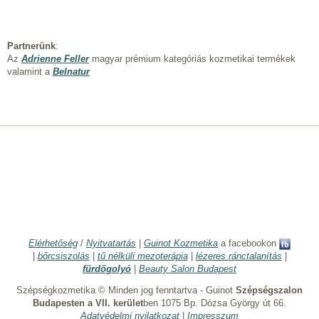
Partnerünk
:
Az
Adrienne Feller
magyar prémium kategóriás kozmetikai termékek
valamint a
Belnatur
Elérhetőség
/
Nyitvatartás
|
Guinot Kozmetika
a facebookon
|
bőrcsiszolás
|
tű nélküli mezoterápia
|
lézeres ránctalanítás
|
fürdőgolyó
|
Beauty Salon Budapest
Szépségkozmetika © Minden jog fenntartva - Guinot
Szépségszalon
Budapesten a VII. kerület
ben 1075 Bp. Dózsa György út 66.
Adatvédelmi nyilatkozat
|
Impresszum