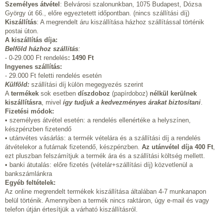
Személyes átvétel
: Belvárosi szalonunkban, 1075 Budapest, Dózsa
György út 66., előre egyeztetett időpontban. (nincs szállítási díj)
Kiszállítás
: A megrendelt áru kiszállítása házhoz szállítással történik
postai úton.
A kiszállítás díja:
Belföld házhoz szállítás
:
- 0-29.000 Ft rendelés
:
1490 Ft
Ingyenes szállítás:
- 29.000 Ft feletti rendelés esetén
Külföld:
szállítási díj külön megegyezés szerint
A
termékek
sok esetben
díszdoboz
(papírdoboz)
nélkül kerülnek
kiszállításra
, mivel
így tudjuk a kedvezményes árakat biztosítani
.
Fizetési módok:
• személyes átvétel esetén: a rendelés ellenértéke a helyszínen,
készpénzben fizetendő
• utánvétes vásárlás: a termék vételára és a szállítási díj a rendelés
átvételekor a futárnak fizetendő, készpénzben.
Az utánvétel díja 400 Ft
,
ezt pluszban felszámítjuk a termék ára és a szállítási költség mellett.
• banki átutalás: előre fizetés (vételár+szállítási díj) közvetlenül a
bankszámlánkra
Egyéb feltételek:
Az online megrendelt termékek kiszállítása általában 4-7 munkanapon
belül történik. Amennyiben a termék nincs raktáron, úgy e-mail és vagy
telefon útján értesítjük a várható kiszállításról.