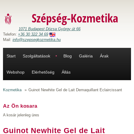
Ugrás a tartalomra
Szépség-Kozmetika
1071 Budapest Dózsa György út 66
Telefon:
+36 30 322 34 69
Mail:
info@szepsegkozmetika.hu
Start
Szolgáltatások
Blog
Galéria
Árak
Webshop
Elérhetőség
Állás
Kozmetika
»
Guinot Newhite Gel de Lait Demaquillant Eclaircissant
Az Ön kosara
A kosár jelenleg üres
Guinot Newhite Gel de Lait