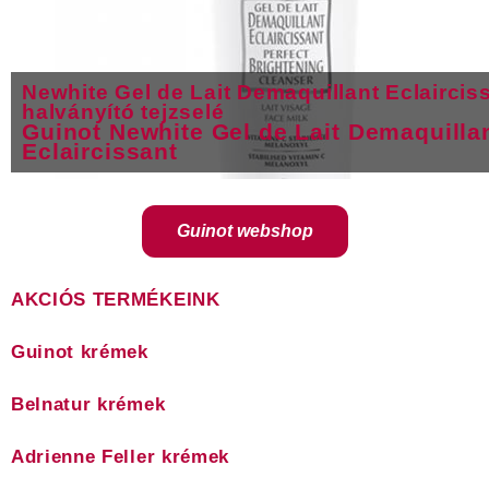
Newhite Gel de Lait Demaquillant Eclaircis
halványító tejzselé
Guinot Newhite Gel de Lait Demaquilla
Eclaircissant
Guinot webshop
AKCIÓS TERMÉKEINK
Guinot krémek
Belnatur krémek
Adrienne Feller krémek