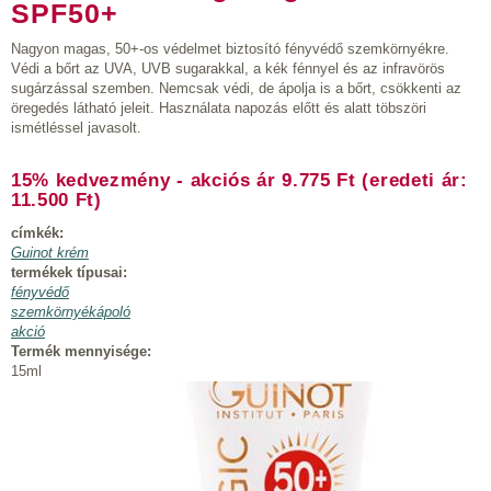
SPF50+
Nagyon magas, 50+-os védelmet biztosító fényvédő szemkörnyékre.
Védi a bőrt az UVA, UVB sugarakkal, a kék fénnyel és az infravörös
sugárzással szemben. Nemcsak védi, de ápolja is a bőrt, csökkenti az
öregedés látható jeleit. Használata napozás előtt és alatt töbszöri
ismétléssel javasolt.
15% kedvezmény - akciós ár 9.775 Ft (eredeti ár:
11.500 Ft)
címkék:
Guinot krém
termékek típusai:
fényvédő
szemkörnyékápoló
akció
Termék mennyisége:
15ml