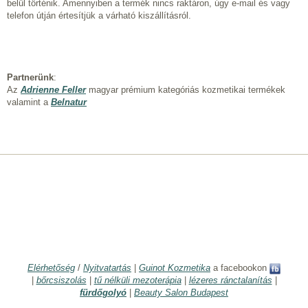
belül történik. Amennyiben a termék nincs raktáron, úgy e-mail és vagy
telefon útján értesítjük a várható kiszállításról.
Partnerünk
:
Az
Adrienne Feller
magyar prémium kategóriás kozmetikai termékek
valamint a
Belnatur
Elérhetőség
/
Nyitvatartás
|
Guinot Kozmetika
a facebookon
|
bőrcsiszolás
|
tű nélküli mezoterápia
|
lézeres ránctalanítás
|
fürdőgolyó
|
Beauty Salon Budapest