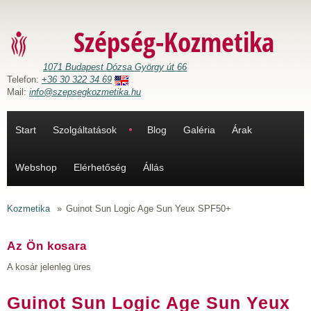
Ugrás a tartalomra
Szépség-Kozmetika
1071 Budapest Dózsa György út 66
Telefon:
+36 30 322 34 69
Mail:
info@szepsegkozmetika.hu
Start
Szolgáltatások
Blog
Galéria
Árak
Webshop
Elérhetőség
Állás
Kozmetika
»
Guinot Sun Logic Age Sun Yeux SPF50+
Az Ön kosara
A kosár jelenleg üres
Guinot Sun Logic Age Sun Yeux