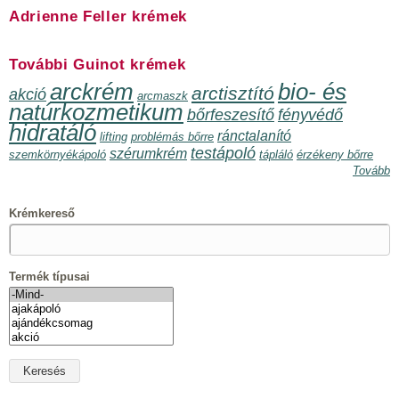
Adrienne Feller krémek
További Guinot krémek
arckrém
bio- és
arctisztító
akció
arcmaszk
natúrkozmetikum
bőrfeszesítő
fényvédő
hidratáló
ránctalanító
lifting
problémás bőrre
testápoló
szérumkrém
szemkörnyékápoló
tápláló
érzékeny bőrre
Tovább
Krémkereső
Termék típusai