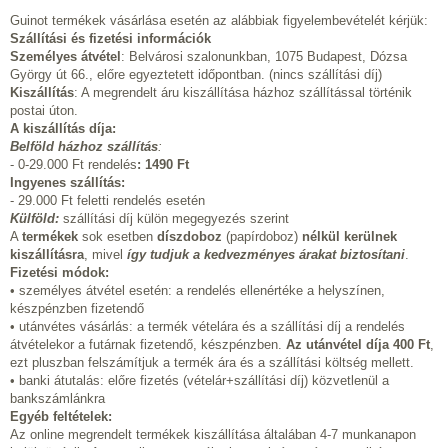
Guinot termékek vásárlása esetén az alábbiak figyelembevételét kérjük:
Szállítási és fizetési információk
Személyes átvétel
: Belvárosi szalonunkban, 1075 Budapest, Dózsa
György út 66., előre egyeztetett időpontban. (nincs szállítási díj)
Kiszállítás
: A megrendelt áru kiszállítása házhoz szállítással történik
postai úton.
A kiszállítás díja:
Belföld házhoz szállítás
:
- 0-29.000 Ft rendelés
:
1490 Ft
Ingyenes szállítás:
- 29.000 Ft feletti rendelés esetén
Külföld:
szállítási díj külön megegyezés szerint
A
termékek
sok esetben
díszdoboz
(papírdoboz)
nélkül kerülnek
kiszállításra
, mivel
így tudjuk a kedvezményes árakat biztosítani
.
Fizetési módok:
• személyes átvétel esetén: a rendelés ellenértéke a helyszínen,
készpénzben fizetendő
• utánvétes vásárlás: a termék vételára és a szállítási díj a rendelés
átvételekor a futárnak fizetendő, készpénzben.
Az utánvétel díja 400 Ft
,
ezt pluszban felszámítjuk a termék ára és a szállítási költség mellett.
• banki átutalás: előre fizetés (vételár+szállítási díj) közvetlenül a
bankszámlánkra
Egyéb feltételek:
Az online megrendelt termékek kiszállítása általában 4-7 munkanapon