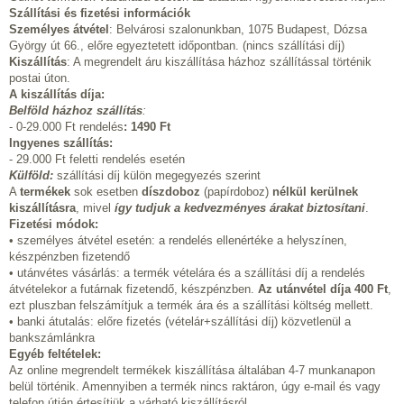
Szállítási és fizetési információk
Személyes átvétel
: Belvárosi szalonunkban, 1075 Budapest, Dózsa
György út 66., előre egyeztetett időpontban. (nincs szállítási díj)
Kiszállítás
: A megrendelt áru kiszállítása házhoz szállítással történik
postai úton.
A kiszállítás díja:
Belföld házhoz szállítás
:
- 0-29.000 Ft rendelés
:
1490 Ft
Ingyenes szállítás:
- 29.000 Ft feletti rendelés esetén
Külföld:
szállítási díj külön megegyezés szerint
A
termékek
sok esetben
díszdoboz
(papírdoboz)
nélkül kerülnek
kiszállításra
, mivel
így tudjuk a kedvezményes árakat biztosítani
.
Fizetési módok:
• személyes átvétel esetén: a rendelés ellenértéke a helyszínen,
készpénzben fizetendő
• utánvétes vásárlás: a termék vételára és a szállítási díj a rendelés
átvételekor a futárnak fizetendő, készpénzben.
Az utánvétel díja 400 Ft
,
ezt pluszban felszámítjuk a termék ára és a szállítási költség mellett.
• banki átutalás: előre fizetés (vételár+szállítási díj) közvetlenül a
bankszámlánkra
Egyéb feltételek:
Az online megrendelt termékek kiszállítása általában 4-7 munkanapon
belül történik. Amennyiben a termék nincs raktáron, úgy e-mail és vagy
telefon útján értesítjük a várható kiszállításról.