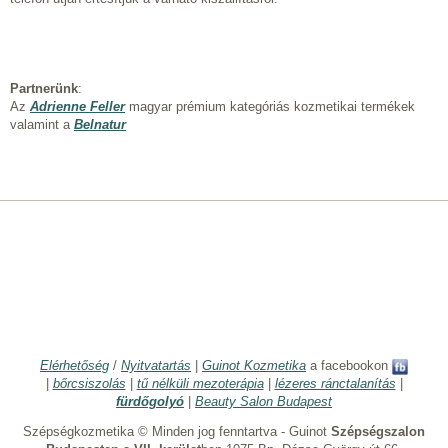
Partnerünk
:
Az
Adrienne Feller
magyar prémium kategóriás kozmetikai termékek
valamint a
Belnatur
Elérhetőség
/
Nyitvatartás
|
Guinot Kozmetika
a facebookon
|
bőrcsiszolás
|
tű nélküli mezoterápia
|
lézeres ránctalanítás
|
fürdőgolyó
|
Beauty Salon Budapest
Szépségkozmetika © Minden jog fenntartva - Guinot
Szépségszalon