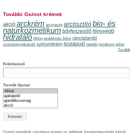
További Guinot krémek
arckrém
bio- és
arctisztító
akció
arcmaszk
natúrkozmetikum
bőrfeszesítő
fényvédő
hidratáló
ránctalanító
lifting
problémás bőrre
testápoló
szérumkrém
szemkörnyékápoló
tápláló
érzékeny bőrre
Tovább
Krémkereső
Termék típusai
Guinot termékek vásárlása esetén az alábbiak figyelembevételét kérjük: