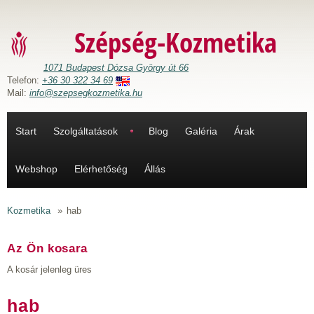
Ugrás a tartalomra
Szépség-Kozmetika
1071 Budapest Dózsa György út 66
Telefon:
+36 30 322 34 69
Mail:
info@szepsegkozmetika.hu
Start
Szolgáltatások
Blog
Galéria
Árak
Webshop
Elérhetőség
Állás
Kozmetika
»
hab
Az Ön kosara
A kosár jelenleg üres
hab