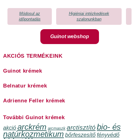
Módosul az
Higiéniai intézkedések
időpontadás
szalonunkban
Guinot webshop
AKCIÓS TERMÉKEINK
Guinot krémek
Belnatur krémek
Adrienne Feller krémek
További Guinot krémek
arckrém
bio- és
arctisztító
akció
arcmaszk
natúrkozmetikum
bőrfeszesítő
fényvédő