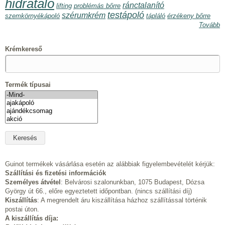
hidratáló
ránctalanító
lifting
problémás bőrre
testápoló
szérumkrém
szemkörnyékápoló
tápláló
érzékeny bőrre
Tovább
Krémkereső
Termék típusai
Guinot termékek vásárlása esetén az alábbiak figyelembevételét kérjük:
Szállítási és fizetési információk
Személyes átvétel
: Belvárosi szalonunkban, 1075 Budapest, Dózsa
György út 66., előre egyeztetett időpontban. (nincs szállítási díj)
Kiszállítás
: A megrendelt áru kiszállítása házhoz szállítással történik
postai úton.
A kiszállítás díja: