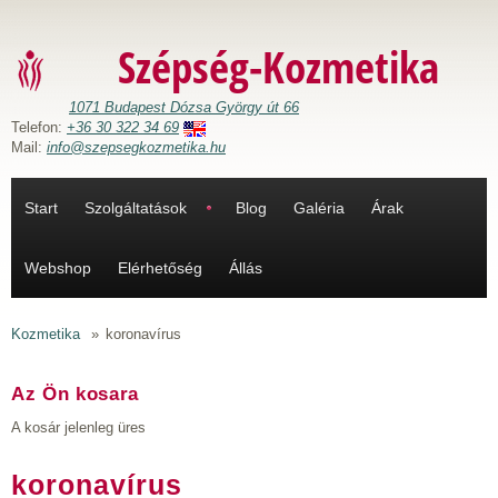
Ugrás a tartalomra
Szépség-Kozmetika
1071 Budapest Dózsa György út 66
Telefon:
+36 30 322 34 69
Mail:
info@szepsegkozmetika.hu
Start
Szolgáltatások
Blog
Galéria
Árak
Webshop
Elérhetőség
Állás
Kozmetika
»
koronavírus
Az Ön kosara
A kosár jelenleg üres
koronavírus