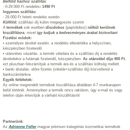
Belföld házhoz szállítás
:
- 0-29.000 Ft rendelés
:
1490 Ft
Ingyenes szállítás:
- 29.000 Ft feletti rendelés esetén
Külföld:
szállítási díj külön megegyezés szerint
A
termékek
sok esetben
díszdoboz
(papírdoboz)
nélkül kerülnek
kiszállításra
, mivel
így tudjuk a kedvezményes árakat biztosítani
.
Fizetési módok:
• személyes átvétel esetén: a rendelés ellenértéke a helyszínen,
készpénzben fizetendő
• utánvétes vásárlás: a termék vételára és a szállítási díj a rendelés
átvételekor a futárnak fizetendő, készpénzben.
Az utánvétel díja 400 Ft
,
ezt pluszban felszámítjuk a termék ára és a szállítási költség mellett.
• banki átutalás: előre fizetés (vételár+szállítási díj) közvetlenül a
bankszámlánkra
Egyéb feltételek:
Az online megrendelt termékek kiszállítása általában 4-7 munkanapon
belül történik. Amennyiben a termék nincs raktáron, úgy e-mail és vagy
telefon útján értesítjük a várható kiszállításról.
Partnerünk
:
Az
Adrienne Feller
magyar prémium kategóriás kozmetikai termékek