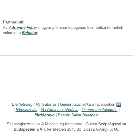
Partnerünk
:
Az
Adrienne Feller
magyar prémium kategóriás kozmetikai termékek
valamint a
Belnatur
Elérhetőség
/
Nyitvatartás
|
Guinot Kozmetika
a facebookon
|
bőrcsiszolás
|
tű nélküli mezoterápia
|
lézeres ránctalanítás
|
fürdőgolyó
|
Beauty Salon Budapest
Szépségkozmetika © Minden jog fenntartva - Guinot
Szépségszalon
Budapesten a VII. kerület
ben 1075 Bp. Dózsa György út 66.