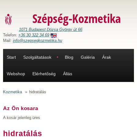
Ugrás a tartalomra
Szépség-Kozmetika
1071 Budapest Dózsa György út 66
Telefon:
+36 30 322 34 69
Mail:
info@szepsegkozmetika.hu
Start
Szolgáltatások
Blog
Galéria
Árak
Webshop
Elérhetőség
Állás
Kozmetika
»
hidratálás
Az Ön kosara
A kosár jelenleg üres
hidratálás