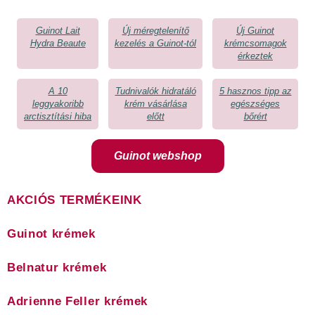
Guinot Lait
Új méregtelenítő
Új Guinot
Hydra Beaute
kezelés a Guinot-tól
krémcsomagok
érkeztek
A 10
Tudnivalók hidratáló
5 hasznos tipp az
leggyakoribb
krém vásárlása
egészséges
arctisztítási hiba
előtt
bőrért
Guinot webshop
AKCIÓS TERMÉKEINK
Guinot krémek
Belnatur krémek
Adrienne Feller krémek