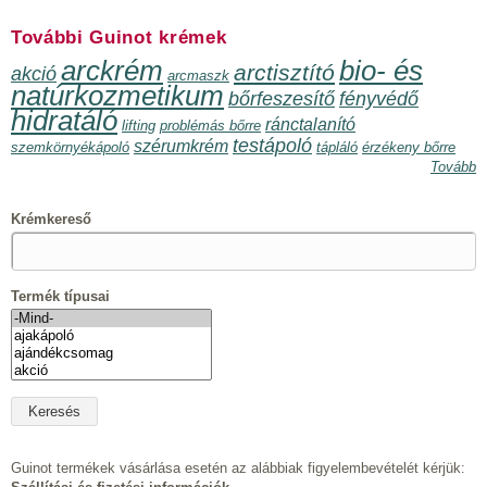
További Guinot krémek
arckrém
bio- és
arctisztító
akció
arcmaszk
natúrkozmetikum
bőrfeszesítő
fényvédő
hidratáló
ránctalanító
lifting
problémás bőrre
testápoló
szérumkrém
szemkörnyékápoló
tápláló
érzékeny bőrre
Tovább
Krémkereső
Termék típusai
Guinot termékek vásárlása esetén az alábbiak figyelembevételét kérjük: