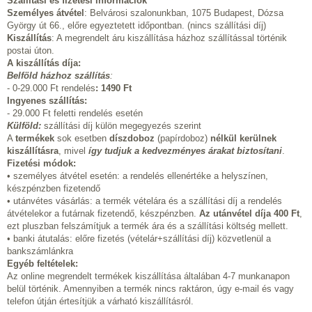
Szállítási és fizetési információk
Személyes átvétel
: Belvárosi szalonunkban, 1075 Budapest, Dózsa
György út 66., előre egyeztetett időpontban. (nincs szállítási díj)
Kiszállítás
: A megrendelt áru kiszállítása házhoz szállítással történik
postai úton.
A kiszállítás díja:
Belföld házhoz szállítás
:
- 0-29.000 Ft rendelés
:
1490 Ft
Ingyenes szállítás:
- 29.000 Ft feletti rendelés esetén
Külföld:
szállítási díj külön megegyezés szerint
A
termékek
sok esetben
díszdoboz
(papírdoboz)
nélkül kerülnek
kiszállításra
, mivel
így tudjuk a kedvezményes árakat biztosítani
.
Fizetési módok:
• személyes átvétel esetén: a rendelés ellenértéke a helyszínen,
készpénzben fizetendő
• utánvétes vásárlás: a termék vételára és a szállítási díj a rendelés
átvételekor a futárnak fizetendő, készpénzben.
Az utánvétel díja 400 Ft
,
ezt pluszban felszámítjuk a termék ára és a szállítási költség mellett.
• banki átutalás: előre fizetés (vételár+szállítási díj) közvetlenül a
bankszámlánkra
Egyéb feltételek:
Az online megrendelt termékek kiszállítása általában 4-7 munkanapon
belül történik. Amennyiben a termék nincs raktáron, úgy e-mail és vagy
telefon útján értesítjük a várható kiszállításról.